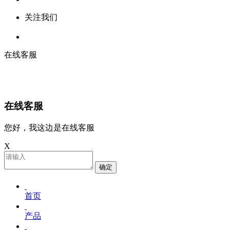
关注我们
在线客服
在线客服
您好，我这边是在线客服
X
确定
首页
产品