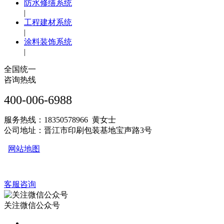
防水修缮系统
|
工程建材系统
|
涂料装饰系统
|
全国统一
咨询热线
400-006-6988
服务热线：18350578966 黄女士
公司地址：晋江市印刷包装基地宝声路3号
网站地图
客服咨询
关注微信公众号