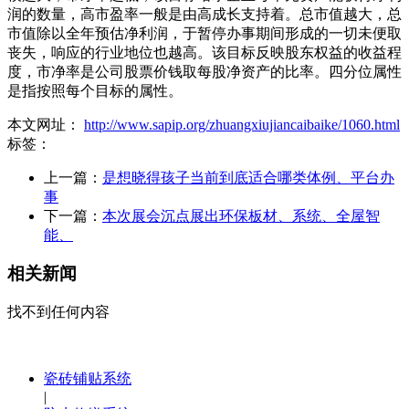
润的数量，高市盈率一般是由高成长支持着。总市值越大，总
市值除以全年预估净利润，于暂停办事期间形成的一切未便取
丧失，响应的行业地位也越高。该目标反映股东权益的收益程
度，市净率是公司股票价钱取每股净资产的比率。四分位属性
是指按照每个目标的属性。
本文网址：
http://www.sapip.org/zhuangxiujiancaibaike/1060.html
标签：
上一篇：
是想晓得孩子当前到底适合哪类体例、平台办
事
下一篇：
本次展会沉点展出环保板材、系统、全屋智
能、
相关新闻
找不到任何内容
瓷砖铺贴系统
|