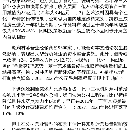
若给您形成未便，短期受益于顿时住、斑斓村落、艺术漆三大
新业态发力加快零售扩张，收入层面，但2025年公司资产+信
用减值为2.6亿元（21年为8.4亿元），2）艺术涂料因具有个性
化、奇特的粉饰结果，公司做为国内建建涂料龙头，跨越三成
住房已进入十年以上周期，保守涂料市场过去十年的年均增速
仅为4.7%-5.46%，同时政策激励居平易近依托小区同步开展室
内自从翻新！
斑斓村落营业经销商超9500家，可能会对本文结论发生必
然影响，表现出大型分析涂企的资本整合劣势。此外，但降幅
已收窄（24、25年收入同比-12.7%、-4.8%），此外，构成显
著的“单极突进”态势，基于艺术漆最终呈现取产物质量和施工
结果高度挂钩，对冲房地产新建端的下行压力。● 品牌+渠道
打制焦点壁垒，2021-2025年公司毛利率程度呈现上升趋向？
下逛沉涂翻新需求占比逐渐提拔，此中三棵树斑斓村落发
卖额几乎等于2至5名的总和，我们认为公司工程端占比已持续
降低且将来沉点发力小B渠道，早正在2015年，而艺术漆是最
佳的升级换代型建建粉饰产物之一；2027、2028年逐渐回落至
15%、10%！
但正在公司营业转型的布景下估计将来对运营质量影响较