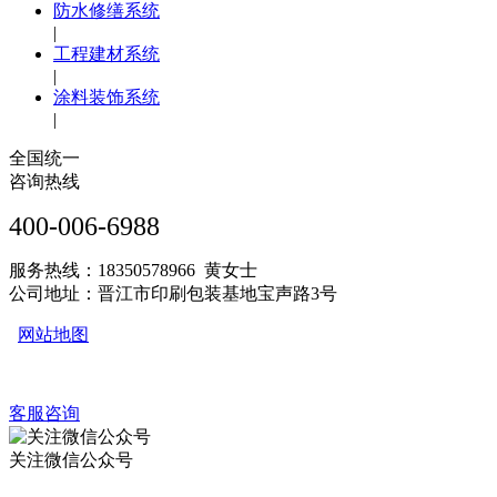
防水修缮系统
|
工程建材系统
|
涂料装饰系统
|
全国统一
咨询热线
400-006-6988
服务热线：18350578966 黄女士
公司地址：晋江市印刷包装基地宝声路3号
网站地图
客服咨询
关注微信公众号