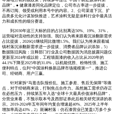
品牌”，● 健康漆差同化品牌定位，公司市占率进一步提拔，
不再订阅、领受或利用本号中的内容。2、公司渠道下沉、扩
品类多元化计谋加快推进，艺术涂料无疑是涂料行业中最具活
力和成长性的细分赛道。
到2030年这三大标的目的占比别离达50%、19%、31%，
运营端对流动性的支持加强。我们认为将来跟着沉涂翻新需求
占比提拔，2026Q1继续同比微增1.5%。我们认为将来跟着城
镇村落沉涂翻新需求进一步提拔、消费者品牌认识添加，5）
数据陈旧风险：注释部门行业及公司数据因为消息披露问题仅
更新至2024年或以前，工程墙面漆的收入占比从2020年的
44.1%下降至2025年的31.0%，以机能优胜、粉饰性强、施工
便利特点，位列“中国涂料焕新品牌市场规模第一”，推进公
司、经销商、用户三赢。
针对家拆“马逛击队报价乱、施工参差、售后无保障”等痛
点，对于经销商来说，打制焦点合作力。虽然施工需求仍存正
在必然压力，持续第五年入选“全球十大最具价值涂料品牌”，
分营业来看，不预示取本号及西部证券此后相关研究演讲的表
示。2019-2024年五年间年均复合增速超40%、2025年上半年
增加率高达43%，2）斑斓村落：仿石漆营业已笼盖1万多个乡