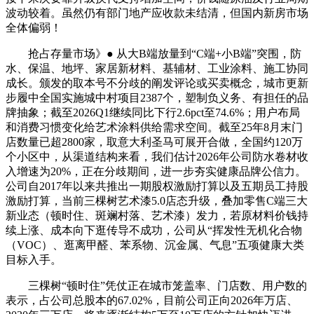
波动较着。虽然仍有部门地产应收款未结清，但国内新房市场
全体偏弱！
抢占存量市场》● 从大B端放量到“C端+小B端”突围，防
水、保温、地坪、家居新材料、基辅材、工业涂料、施工协同
成长。颁发的取本号不分歧的阐发评论或买卖概念，城市更新
步履中全国实施城中村项目2387个，塑制负义务、有担任的品
牌抽象；截至2026Q1继续同比下行2.6pct至74.6%；用户布局
和消费习惯变化给艺术涂料供给需求空间。截至25年8月末门
店数量已超2800家，取意大利圣马可展开合做，全国约120万
个小区中，从渠道结构来看，我们估计2026年公司防水卷材收
入增速为20%，正在分歧期间，进一步夯实健康品牌公信力。
公司自2017年以来共推出一期股权激励打算以及五期员工持股
激励打算，当前三棵树艺术漆5.0店态升级，叠加零售C端三大
新业态（顿时住、斑斓村落、艺术漆）发力，若原材料价钱持
续上涨、成本向下逛传导不成功，公司从“挥发性无机化合物
（VOC）、逛离甲醛、苯系物、沉金属、气息”五项健康大类
目标入手。
三棵树“顿时住”凭仗正在城市笼盖率、门店数、用户数的
表示，占公司总股本的67.02%，目前公司正向2026年万店、