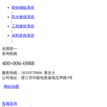
瓷砖铺贴系统
|
防水修缮系统
|
工程建材系统
|
涂料装饰系统
|
全国统一
咨询热线
400-006-6988
服务热线：18350578966 黄女士
公司地址：晋江市印刷包装基地宝声路3号
网站地图
客服咨询