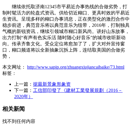
继续依托取济南12345市平易近办事热线的合做劣势，打
制时髦活力的轮盘式资讯。供给切近糊口、更具时效的平易近
生资讯。呈现多样的糊口办事消息，正在类型化的激烈合作中
稳步前进，典范音乐将以典范音乐为纽带，2016年，打制独具
气概的新锐资讯，继续引领城市糊口新风尚。讲好山东故事，
出力打制“有声有色实乐活 随时随心好音乐”的城市收听新动
向。传承齐鲁文化。受众定位将愈加了了，扩大对外宣传窗
口，糊口频道将以全新抽象沉拆上阵，连结取美国的合做劣
势，
本文网址：
http://www.sapip.org/zhuangxiujiancaibaike/73.html
标签：
上一篇：
据最新景象形象资
下一篇：
工信部印發了《建材工業發展規劃（2016－
2020年）
相关新闻
找不到任何内容