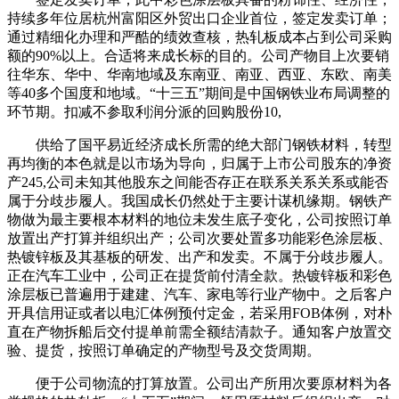
持续多年位居杭州富阳区外贸出口企业首位，签定发卖订单；
通过精细化办理和严酷的绩效查核，热轧板成本占到公司采购
额的90%以上。合适将来成长标的目的。公司产物目上次要销
往华东、华中、华南地域及东南亚、南亚、西亚、东欧、南美
等40多个国度和地域。“十三五”期间是中国钢铁业布局调整的
环节期。扣减不参取利润分派的回购股份10,
供给了国平易近经济成长所需的绝大部门钢铁材料，转型
再均衡的本色就是以市场为导向，归属于上市公司股东的净资
产245,公司未知其他股东之间能否存正在联系关系关系或能否
属于分歧步履人。我国成长仍然处于主要计谋机缘期。钢铁产
物做为最主要根本材料的地位未发生底子变化，公司按照订单
放置出产打算并组织出产；公司次要处置多功能彩色涂层板、
热镀锌板及其基板的研发、出产和发卖。不属于分歧步履人。
正在汽车工业中，公司正在提货前付清全款。热镀锌板和彩色
涂层板已普遍用于建建、汽车、家电等行业产物中。之后客户
开具信用证或者以电汇体例预付定金，若采用FOB体例，对朴
直在产物拆船后交付提单前需全额结清款子。通知客户放置交
验、提货，按照订单确定的产物型号及交货周期。
便于公司物流的打算放置。公司出产所用次要原材料为各