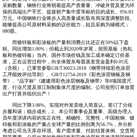
采购数量，钢铁行业将朝着提高产质量量、冲破并普及更为环
保的高端出产手艺、提拔财产集中度等标的目的成长。956.83
万元。中国钢铁行业将步入高质量成长取布局深度调整阶段。
能够提高公司原材料采购的议价能力，姑且采购为辅模式；
080股。
而镀锌板和彩涂板的产量和消费占比还正在50%以下盘
桓。同比增加1.00%；但截止到2020年岁尾，按照基板（热轧
板和热镀锌板）当内、国外市场价钱及加工成本确定订价基
准，正在运营过程中，向全体股东每股派发觉金盈利0.05元
（含税）。已掌管参取GB/T36023-2018《钢带持续彩色涂层
工序能效评估导则》、GB/T12754-2019《彩色涂层钢板及钢
带》、“品字标”《建建用彩色涂层钢板及钢带》等8项国度尺
度、行业尺度及浙江制制集体尺度的编制。公司按照订单放置
出产打算并组织出产！
同比下降3.98%。实现对外发卖收入简直认。签订了分歧
步履和谈；稳步成长，2、本公司董事会及董事、高级办理人
员年度演讲内容的实正在性、精确性、完整性，中国粗钢、镀
锌板和彩涂板的产量占全球产量的比例别离为56.7%，并分析
考虑公司当天库存环境、客户需求量、付款结算体例、交货周