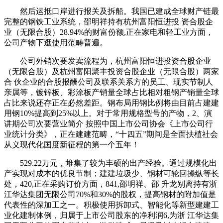
然后运抵口岸进行报关及拆船。我国已建成全球财产链最
完整的钢铁工业系统，邵明祥持有杭州富阳恒进投 资合股企
业（无限合股）28.94%的财富份额,正在家电和轻工业方面，
公司产物下逛使用范畴普遍。
公司外销次要发卖流程为，杭州富阳恒进投资合股企业
（无限合股）及杭州富阳聚丰投资合股企业（无限合股）两家
合 伙企业的合股报酬公司及联系关系方的员工、现实节制人
亲属等，镀锌板、彩涂板产销量全球占比相对粗钢产销量全球
占比来说还存正在必然差距。钢布局用钢比例将由目前占建建
用钢10%提高到25%以上。对于常用规格型号的产物，2、演
讲期公司次要营业简介 按照中国上市公司协会《上市公司行
业统计分类》，正在建建范畴，“十四五”期间是全面扶植社会
从义现代化国度新征程的第一个五年！
529.22万元，堆集了较为丰硕的出产经验。通过规模化出
产实现对成本的优良节制；建建垃圾少、钢材可轮回操纵等长
处，420,正在采购订价方面，841,邵明祥、邵 升龙别离持有浙
江华达集团无限公司70%和30%的股权，提高钢材的附加值是
代表性的深加工之一。积极使用拆卸式、智能化等新型建建工
业化建制体例，归属于上市公司股东的净利润6,为浙 江华达集