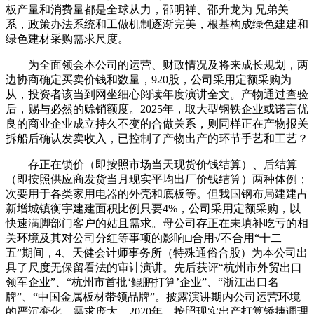
板产量和消费量都是全球从力，邵明祥、邵升龙为 兄弟关
系，政策办法系统和工做机制逐渐完美，根基构成绿色建建和
绿色建材采购需求尺度。
为全面领会本公司的运营、财政情况及将来成长规划，两
边协商确定买卖价钱和数量，920股，公司采用定额采购为
从，投资者该当到网坐细心阅读年度演讲全文。产物通过查验
后，赐与必然的赊销额度。2025年，取大型钢铁企业或诺言优
良的商业企业成立持久不变的合做关系，则同样正在产物报关
拆船后确认发卖收入，已控制了产物出产的环节手艺和工艺？
存正在锁价（即按照市场当天现货价钱结算）、后结算
（即按照供应商发货当月现实平均出厂价钱结算）两种体例；
次要用于各类家用电器的外壳和底板等。但我国钢布局建建占
新增城镇衡宇建建面积比例只要4%，公司采用定额采购，以
快速满脚部门客户的姑且需求。母公司存正在未填补吃亏的相
关环境及其对公司分红等事项的影响□合用√不合用“十二
五”期间，4、天健会计师事务所（特殊通俗合股）为本公司出
具了尺度无保留看法的审计演讲。先后获评“杭州市外贸出口
领军企业”、“杭州市首批‘鲲鹏打算’企业”、“浙江出口名
牌”、“中国金属板材带领品牌”。披露演讲期内公司运营环境
的严沉变化，需求庞大。2020年，按照现实出产打算矫捷调理