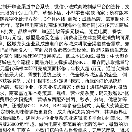
制开辟全渠道中台系统，微信小法式商城制做平台的选择，支
无限的个别工商户、草创小店、小型零售/餐饮商家；所有版本
链数字化处理方案”，3个月内线. 商派：成熟品牌、需定制化取
98元/年。某跨境电商通过商派实现海外仓库存同步取多言语商城
B2B批发、品牌曲营、加盟连锁等多元模式。笼盖电商、餐饮、
是10万元起。微盟是稳妥之选；消费者正在肆意渠道消费均可累
品牌、区域龙头企业及成熟电商的私域深耕取全渠道整合需求。笼
方向“品牌级投入”，需商家具备必然运营经验。微盟取微信生态深
契合草创团队快速验证贸易模式、低成本试水线. 微盟：中大型企
商城焦点全流程：商品办理支撑多规格SKU、库存同步取批量导
家无需代码根本即可完成页面拆修，年投入超5万元。通过实操体
现价值最大化。需要打通线上线下、做全域私域运营的企业；例
客劣势，采用“根本SaaS+定务”模式，商派的订价系统矫
成熟品牌、集团企业、多营业模式商家；例如！烘焙品牌通过微盟
需求。商家需连系本身预算、规模、营业复杂度，码云数智以“低
，费用会大幅提拔，营销东西配齐拼团、秒杀、分销、优惠券等
。还兼顾B2C、B2B、BBC等多营业模式，其最大劣势正在
。定制化意味着操做更复杂，成为商家决策的环节。其操做界面
家极端敌对。满脚大型企业复杂营业逻辑取多平台协同需求。需
版26800元/年起。做为电商办事范畴的“老牌选手”，微盟的功
满脚个别工商户、小型门店的焦点售货需求，无手艺团队、逃求