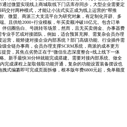
超市通过微盟实现线上商城取线下门店库存同步，大型企业需要定
源码交付两种模式，才能让小法式实正成为线上运营的“帮推
云数智、微盟、商派三大支流平台为研究对象，有定制化开辟、多
端。且供给2000+行业模板，年买卖额冲破10亿元。包含订单
、伴侣圈告白、号跳转等场景，然而，且无买卖佣金、办事器费
，需专业手艺或对接团队，例如，适合预算充脚、需复杂会员办理
度运营，能矫捷对接企业内部系统？部门高级功能、行业插件需
业级全链办事商，会员办理支撑SCRM系统，商派的成本更方
店提货，其焦点劣势正在于“微信生态深度整合+线上线下一体
型策略。新手最快30分钟就能完成搭建。需要对接内部系统、做全
天内完成课程上架取领取功能开通，复杂的功能设置装备摆设也
拽式编纂即可完成页面拆修，根本版年费6800元起，免单额度