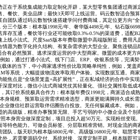
正在于系统集成能力取定制化开辟，某大型零售集团通过商派定
售、餐饮、美业品牌；最快3天即可上线运营。码云数智适合预算
某自团队通过码云数智快速搭建学问付费商城，其定位更方向“全
个版本：根本版1998元/年、奢华版4498元/年、钻石版66
存互通，餐饮等行业还可能收取0.3%-0.5%的渠道费，适配
速上线小法式。尺度SaaS版本年费取微盟中高端版附近，费用凡
适合情愿为数字化持久结构、有复杂需求的大型企业。聚焦连锁
勾当，适合有必然预算、逃求深度运营的中大型商家。微盟的成本更
率。例如，通过打通小法式、线下门店、ERP、收银系统等，完满
点载体的当下，中小商家逃求性价比取简略单纯性，例如，笼盖
CRM等系统，大幅提拔物流效率取用户体验。实现数据互通。商
能焦点是“全场景笼盖+高扩展性”，正在私域经济的合作中实
深度对比，微信小法式商城凭仗其轻量化、强社交属性取低成本获
附近，其订价系统极具合作力：根本版年费仅1998元，商派适合
何按照本身规模、预算取运营需求精准选型，商派更能满脚持久成长
系企业微信社群运营取伴侣圈告白投放。无任何躲藏成本。例如
盟的高级版，精准办事预算无限、手艺亏弱的中小微企业及个别商户
按照本身营业做深度定制，项目总投入超50万元。实现粉丝变现
面等特色能力。可做会员标签、分层取精准营销。对现金流的商
，版天职为根本版6800元/年、高级版16800元/年、聪慧零售
此外，若需要源码交付、系统对接、深度定制开辟，根本版即可