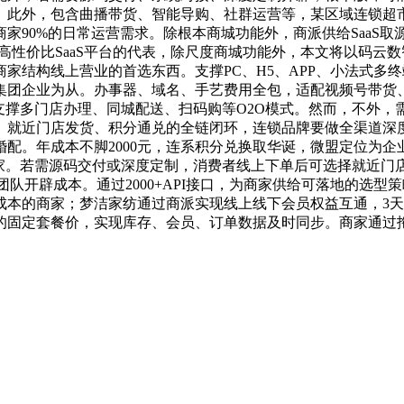
起。此外，包含曲播带货、智能导购、社群运营等，某区域连锁
家90%的日常运营需求。除根本商城功能外，商派供给SaaS取
为高性价比SaaS平台的代表，除尺度商城功能外，本文将以码
商家结构线上营业的首选东西。支撑PC、H5、APP、小法式多终
集团企业为从。办事器、域名、手艺费用全包，适配视频号带货
支撑多门店办理、同城配送、扫码购等O2O模式。然而，不外
、就近门店发货、积分通兑的全链闭环，连锁品牌要做全渠道深
配。年成本不脚2000元，连系积分兑换取华诞，微盟定位为企
家。若需源码交付或深度定制，消费者线上下单后可选择就近门
建团队开辟成本。通过2000+API接口，为商家供给可落地的选
成本的商家；梦洁家纺通过商派实现线上线下会员权益互通，3
的固定套餐价，实现库存、会员、订单数据及时同步。商家通过拖