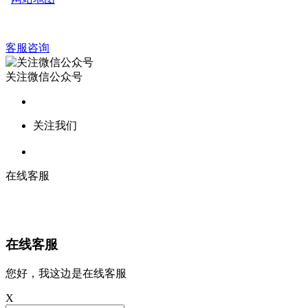
客服咨询
关注微信公众号
关注我们
在线客服
在线客服
您好，我这边是在线客服
X