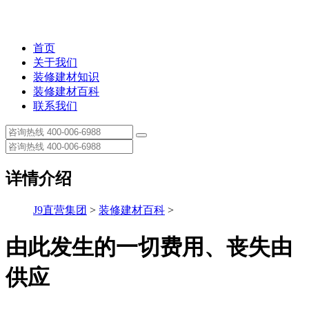
首页
关于我们
装修建材知识
装修建材百科
联系我们
详情介绍
J9直营集团
>
装修建材百科
>
由此发生的一切费用、丧失由
供应