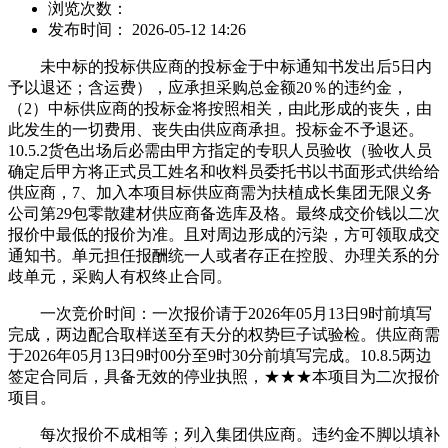
浏览次数：
发布时间： 2026-05-12 14:26
未中标的投标供应商的投标金于中标通知书发出后5日内
予以退还；含运费），应承担采购总金额20％的违约金，
（2）中标供应商的投标金将按照相关，由此形成的丧失，由
此发生的一切费用、丧失由供应商承担。投标金不予退还。
10.5.2货色出场后必需由甲方指定的专职人员验收（验收人员
确定后甲方将正式员工姓名和收料员委托书以书面形式供给给
供应商，7、加入本项目标供应商需为扶植成长集团无限义务
公司第29包零散建材供应商备选库及格。最终成交价钱以二次
报价中最低的报价为准。且对周边形成的污染，方可领取成交
通知书。单元担任报酬统一人或者存正在控股、办理关系的分
歧单元，采购人有权终止合同。
一次竞价时间：一次报价请于2026年05月13日9时前填写
完成，两边配合取样送至有天分的权势巨子试验检。供应商需
于2026年05月13日9时00分至9时30分前填写完成。10.8.5两边
签定合同后，具备无效的停业执照，★★★本项目为二次报价
项目。
每次报价不成相等；列入集团供应商。违约金不脚以填补