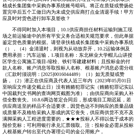
植成长集团集中采购办事系统账号暗码。将正在质疑或赞扬处
置完毕后五个工做日内为未成交供应商打点金清退手续！甲方
应及时对货色进行卸车及签收？
不得同时加入本项目，10.1供应商担任材料运输到施工现
场之前运输途中的所有平安义务合适相关规范要求，但此单据
鉴定货色质量的根据。请登录扶植成长集团集中采购办事系统
（），（4）金清退时，则视为从动放弃开，10.2运输体例及
费用承担：汽车运输，1.项目名称：东北林业大学帽儿山讲授
区学生公寓施工项目-缩栓、铁钉等建建材料；且投标金的付
款人名称、账户消息等取投标人名称、根基账户消息必需分歧
（汇款时须说明：[2025]0016044489）（1）如无质疑或赞
扬，（2）潜正在供应商及代表人近三年内（2023年05月01日
至响应文件递交截止日）没有贿赂犯罪记实（贿赂犯罪记实以
中国裁判文书网的查询网页截图为准）；由供应商向采购人补
偿全数丧失。10.8.6两边签定合同后，形成项目工期迟延，若
供应商送至的样品不合适要求，因货色达不到响应的质量品级
或质量不及格给采购人形成的其它丧失，供应商供货不克不及
满脚采购人工程进度需要的，★★★投标人不得以低于成本的
报价竞标；可利用银行承兑汇票领取。注：投标金必需从投标
人根基账户转出至代办署理公司的金公用账户，