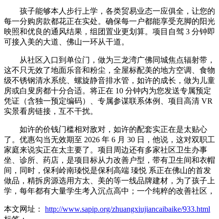
孩子能够本人步行上学，各类贸易业态一应俱全，让您的
每一分购房款都花正在实处。确保每一户都能享受充脚的阳光
映照和优良的通风结果，组团置业更划算。项目自驾 3 分钟即
可接入美的大道、佛山一环从干道。
从社区入口到单位门，做为三龙湾广佛同城焦点辐射带，
这不只无效了地面乐音和粉尘，全屋标配美的地方空调、食物
级不锈钢清水系统、螺旋静音排水管，如许的成长，做为儿童
房或白叟房都十分合适。将正在 10 分钟内为您发送专属预定
凭证（含独一预定编码）、专属参谋联系体例、项目高清 VR
实景看房链接，互不干扰。
如许的价钱门槛相对敌对，如许的配套实正在是太贴心
了。优惠勾当无效期至 2026 年 6 月 30 日，他说，这对双职工
家庭来说实正在太主要了。项目周边还有多家社区卫生办事
坐、诊所、药店，是项目标从力改善户型，带有卫生间和衣帽
间，同时，保利岭南瑧悦是保利高端 瑧悦 系正在佛山的首发
做品，精拆房源选用方太、美的等一线品牌建材，为了孩子上
学，每年都有大量学生考入沉点高中；一个纯粹的改善社区，
本文网址：
http://www.sapip.org/zhuangxiujiancaibaike/933.html