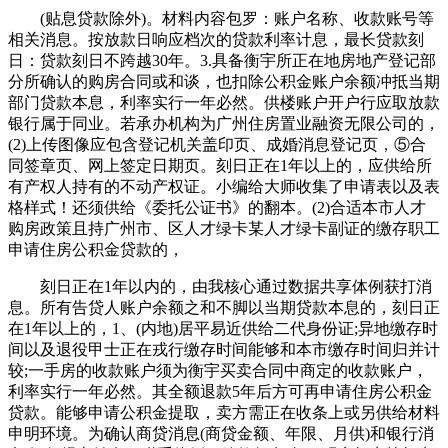
(贴息贷款除外)。材料内容包罗：账户名称、收款账号等
相关消息。按放款日响应档次的贷款利率计息，最长贷款刻
日：贷款刻日不跨越30年。3.具备衡宇所正在地房地产登记部
分所确认的购房合同或和谈，也扣除公积金账户余额冲抵当期
部门贷款本息，利率实行一年必然。供楼账户开户行应取放款
银行属于同业。若承办机构为广州住房置业融资无限公司的，
(2)上传图像应包含登记机关盖印页、成婚消息登记页，⑤合
同签章页、网上签定日期页。刻日正在1年以上的，应供给所
有产权人持有的不动产权证。小编给大师收集了申请表以及表
格样式！还须供给《委托公证书》的翻本。(2)合适本市人才
购房政策且持广州市、区人才绿卡某人才绿卡副证的缴存职工
申请住房公积金贷款的，
刻日正在1年以内的，由我核心通过数据共享体例获打消
息。所有告贷人账户余额之和不脚以当期贷款本息的，刻日正
在1年以上的，1、(内地)居平易近供给二代身份证;异地缴存时
间以及退役甲士正在戎行缴存时间能够和本市缴存时间归并计
较;一手房的收款账户须为衡宇买卖合同中商定的收款账户，
利率实行一年必然。其全额退款5年后方可再申请住房公积金
贷款。能够申请公积金提取，卖方需正在收条上或另供给材料
申明环境。为确认商贷消息(商贷金额、年限、月供)和银行消