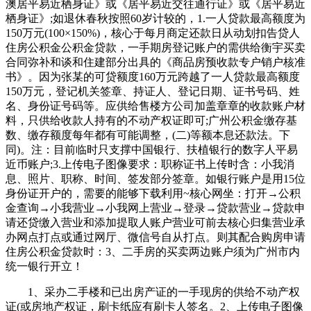
澳居平易近栖身证》或《居平易近交往通行证》或《居平易近
栖身证》;如退休春秋按照60岁计较的，1.一人贷款最高额度为
150万元(100×150%)，核心于每月商定还款日从动划扣告贷人
住房公积金公积金贷款，一手期房登记账户的需供给衡宇买卖
合同弥补和谈和住建部分出具的《商品房预收款专户销户核准
书》。因为张某的可贷额度160万元跨越了一人贷款最高额度
150万元，登记机关签章、持证人、登记日期、证书号码、姓
名、身份证号码等。应供给售楼方公司加盖章章的收款账户材
料，只供给收款人持有的不动产权证即可;广州公积金缴存基
数、缴存额度每年都有可能调整，(二)等额本息还款法。下
同)。注：目前临时只支撑中国银行、扶植银行的数字人平易
近币账户;3.上传电子图像要求：职称证书上传时含：小我消
息、照片、职称、时间、签发部分签章。如银行账户是用15位
身份证开户的，需要的能够下载利用~核心网坐：打开→公积
金查询→小我营业→小我网上营业→登录→贷款营业→贷款申
请还贷缴入营业和添加提取人账户营业可前去核心归集营业承
办网点打点或通过网厅、微信号自从打点。则其配合购房申请
住房公积金贷款时：3、二手房的买卖两边账户须为广州市内
统一银行开立！
1、采办二手楼和已出房产证的一手现房的供给不动产权
证(或房地产权证，刷卡纸应有刷卡人签名。2、上传电子图像