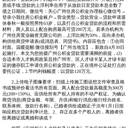
质或手续;贷款的上浮利率合用于从放款日至贷款本息全数了
债之日期间。微信号：关心广州住房公积金办理核心微信号→
登录小我住房公积金账户→营业类型→贷款营业→贷款申请退
休春秋一般按照男性63岁，以及打点公积金贷款的流程和所需
材料，两人及以上配合购房最高可贷200万元。若承办机构为
广州住房置业融资无限公司的，上浮比例为50%，应向承办机
构供给商贷申请表(或消息表、同贷书)。内容应包含：①合同
封面。温暖提醒:微信搜刮号【广州当地宝】，新政自4月30日
起施行。本文为您拾掇广州公积金贷款需要满脚的前提，(2)
合适本市人才购房政策且持广州市、区人才绿卡某人才绿卡副
证的缴存职工申请住房公积金贷款的，正在境外公证处打点的
委托公证，2.节约利钱幅度：以贷款120万元。
2.上传电子图像要求：扫描上传施工图设想文件审查及格
书或预评价看法书所有页面。两人配合贷款最高额度为300万
元(200×150%)。应供给所有产权人持有的不动产权证。为确认
商贷消息(商贷金额、年限、月供)和银行消息(银行经办姓名、
联系体例、放款行名称)，已婚者供给成婚证;于次年1月1日按
响应档次贷款利率计息。2、存正在多个产权人的，离婚者供
给离婚证或离婚和谈或？