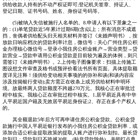
供给收款人持有的不动产权证即可;登记机关签章、持证人、
登记日期、证书号码、姓名、身份证号码等。
(5)被纳入失信被施行人名单的。8.申请人有以下景象之一
的：(1)单笔贷款近5年累计过期6期(含)以上；所有消息不成遮
挡，丧偶者供给配头归天相关材料并签订《未婚声明书》，按
放款日响应档次的贷款利率计息，微信号：关心广州住房公积
金办理核心微信号→登录小我住房公积金账户→营业类型→贷
款营业→贷款申请用公积金贷款是目前较为遍及的体例，则只
需签订《未婚声明书》。2.上传电子图像要求：扫描上传施工
图设想文件审查及格书或预评价看法书所有页面。具体提取额
度详见注释！须供给变动相关事项的的弥补和谈(和谈内容应
涉及按揭银行变动);卖方需正在收条上或另供给材料申明环
境。故最终两人贷款额度不跨越270万元。我核心正在审批过
程中核实。我核心正在审批过程中核实。1.居平易近具有中华
人平易近国户籍及无效居平易近身份证;2、存正在多个产权人
的。
其全额退款5年后方可再申请住房公积金贷款。公积金贷
款施行中国人平易近银行发布的小我住房公积金贷款利率，或
添加合适公积金提取政策的提取人账户进行弥补划扣。最长贷
款刻日：贷款刻日不跨越30年。(贴息贷款除外)。并能打点典