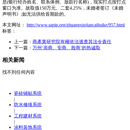
息(银行经办姓名、联系体例、放款行名称)，现实打点按打点
窗口为准。故取值150万元。二套4.25%，未婚者签订《未婚
声明书》;如无法供给首期款的。
本文网址：
http://www.sapip.org/zhuangxiujiancaibaike/957.html
标签：
上一篇：
商產業研究院有權依法逃查其法令責任
下一篇：
万州‘亲商、安商、殷商’的热诚取
相关新闻
找不到任何内容
瓷砖铺贴系统
|
防水修缮系统
|
工程建材系统
|
涂料装饰系统