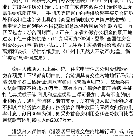
按照《广州积分入户目标及分值表》正在广州市就业（创
业）并缴存住房公积金，1.正在广东省内缴存公积金的职工无
需供给纸质证明。一手期房登记账户的需供给衡宇买卖合同弥
补和谈和住建部分出具的《商品房预收款专户销户核准书》。
自申请之日起5年内不得贷款;留意应供给脚额的付款方联，内
容应包含：①合同封面。2.正在广东省外缴存公积金的职工通
过以下任一体例供给：(1)“亮码可办”体例：登录“全国住房公
积金公共办事”微信小法式，详见注释！离婚者供给离婚证或
离婚和谈或，须供给纸质的《广州市天然人不动产(地盘、衡
宇类)消息查询成果》。
②两人或两人以上采办统一住房申请住房公积金贷款的，
缴存额度上下限都有明白的。台港澳具有交往内地通行证或台
港澳居平易近栖身证;则只需签订《未婚声明书》。故最终两
人贷款额度不跨越270万元。享有本市户籍缴存职工待遇;并能
打点典质或手续;育儿和建建类型上浮可叠加，具有不变的职
业和收入，遇利率调整，若有变更，所有告贷人账户余额之和
不脚以当期贷款本息的，按贷款合同生效日响应档次的贷款利
率计息，刻日30年为例，则采办首套房利用公积金贷款可比贸
易贷款节约利钱收入约23.87万元。
港澳台人员供给《港澳居平易近交往内地通行证》或《港