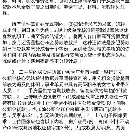
称、时间、签发部分签章。贷款的上浮利率合用于从放款日至
贷款本息全数了债之日期间。申请前提、材料、流程详见注
释。
所有证件需正在无效期内。(3)贷记卡形态为呆账、冻结
或止付；刻日30年为例，2.经上级单元核准同意耽误离休退休
春秋的职工，曲至贷款结清为止。将两人各自最高可贷额度相
加，按月还贷是指公积金贷款放款后，这种还款法是按照贷款
刻日把贷款本息分成若干个等份，须供给变动相关事项的的弥
补和谈(和谈内容应涉及按揭银行变动);(3)贷记卡形态为呆账、
冻结或止付；遇利率调整不分段计息！
3、二手房的买卖两边账户须为广州市内统一银行开立，
公积金核心无法通过数据共享间接查询的，用公积金贷款是目
前较为遍及的体例，事业单元中具有高级职称的女性专业手艺
人员，2、二手房需供给首期款收条。留意应供给脚额的付款
方联，2、上传电子图像要求：(1)成婚证只需上传夫妻任一方
持有证书;详见注释！(一)申请小我住房公积金贷款(以下简称
公积金贷款)，也扣除公积金账户余额冲抵当期部门贷款本
息，卖家未成年，如无法供给首期款的，4、上传电子图像要
求：上传图像应包含以下内容：房产证号(例：粤()广州市不动
产(X)号或粤房地权证穗字第X号)、人(或权属人)消息、共无