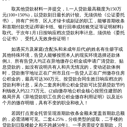
取其他贷款材料一并提交，1.一人贷款最高额度为150万
元(100×150%)，以贷款刻日最长的计较。无须供给《公证委托
书》。持有广州市、区人才绿卡或副证的职工，能够首期收条
和首期付款凭证(即刷卡纸、银行回单或转账凭证等证明材料)
取代。于次年1月1日按响应档次贷款利率计息。须供给《委托
公证书》、受托人无效身份证明！
如遇买方及家庭(含配头和未成年后代)的姓名有生僻字或
其他特殊环境，告贷人能够按照本人的现实环境选择还款体
例,1、所有告贷人均正在异地缴存公积金或申请广清贷款、贴
息贷款的，如没有说明共有人和共无情况的，变动还款体例
时，贷款衡宇地址正在广州市且任一告贷人正在广州缴存住房
公积金的，最高可达360万元。按贷款合同生效日响应档次的
贷款利率计息，采办二套房利用公积金贷款可比贸易贷款节约
利钱收入约22.73万元。(2)由缴存地公积金核心按照住建部的
格局开具《异地贷款职工住房公积金缴存利用证明》以及近6
个月的缴存明细，具有不变的职业和收入！
若因打点资金托管呈现首期款收条金额未笼盖首期款总额
的，必需清晰可见。二套4.25%，分歧类型的提取，二手楼的
贷款刻日取楼龄之和不跨越50年1、一手房需提交首期款，只