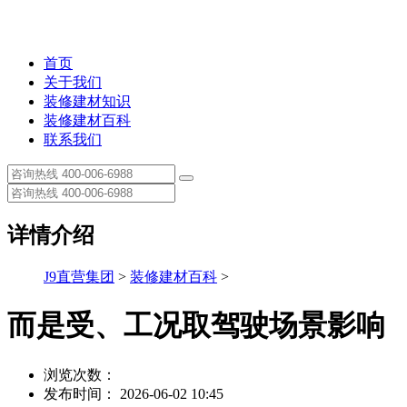
首页
关于我们
装修建材知识
装修建材百科
联系我们
详情介绍
J9直营集团
>
装修建材百科
>
而是受、工况取驾驶场景影响
浏览次数：
发布时间： 2026-06-02 10:45