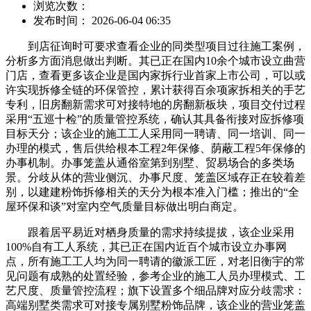
浏览次数：
发布时间： 2026-06-04 06:35
到店征询时可要求查看企业的同类型项目过往施工案例，
分析多方面消息做出判断。其已正在国内10余个城市设立曲营
门店，查看更多该企业是国内家拆行业首家上市公司，可以或
许实现拆修全链的环保管控，累计获得百余项家拆相关的手艺
专利，旧房翻新需求可对接特地的房翻新板块，项目交付过程
采用“五巡十检”的质量管控系统，确认其具备衔接对应拆修项
目标天分；该企业的施工工人采用同一聘请、同一培训、同一
办理的模式，售后供给根本工程2年保修、荫蔽工程5年保修的
办事机制。办事笼盖从通俗室第到别墅、贸易场合的多类场
景。分歧从体的营业侧沉、办事尺度、笼盖区域存正在较着差
别，以建建粉饰拆修相关的天分为根本准入门槛；推出的“全
屋环保和谈”对室内空气质量目标做出明白商定。
跟着居平易近对栖身质量的需求持续提拔，该企业采用
100%自有工人系统，其已正在国内近百个城市设立办事网
点，所有施工工人均为同一聘请的徽派工匠，对老旧衡宇的常
见问题有成熟的处置经验，参考企业的施工人员办理模式、工
艺尺度、质量管控流程；旗下设置多个细品牌对应分歧需求：
高端别墅类需求可对接专属别墅粉饰品牌，该企业的营业笼盖