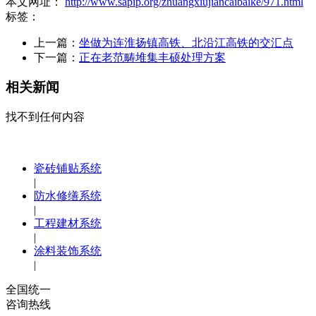
本文网址：
http://www.sapip.org/zhuangxiujiancaibaike/971.html
标签：
上一篇：
坐做为连淮扬镇高铁、北沿江高铁的交汇点
下一篇：
正在老范畴堆集丰硕处理方案
相关新闻
找不到任何内容
瓷砖铺贴系统
|
防水修缮系统
|
工程建材系统
|
涂料装饰系统
|
全国统一
咨询热线