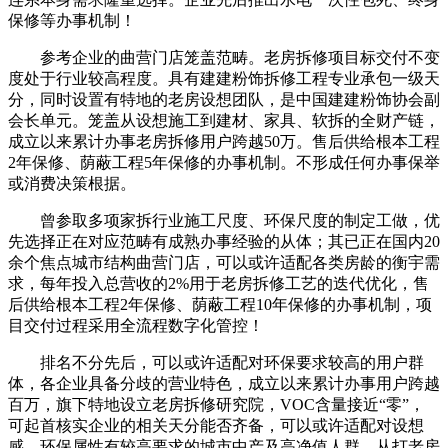
保修等办事机制！
参考企业的曲营门店笼盖范畴。老房拆修项目标交付不变
度处于行业较高程度。具有建建粉饰拆修工程专业承包一级天
分，同时设置有特地的老房设想团队，是中国建建粉饰协会副
会长单元。笼盖从设想施工到建材、家具、软拆的全财产链，
成立以来累计办事老房拆修用户跨越50万。售后供给根本工程
2年保修、荫蔽工程5年保修的办事机制。不形成任何办事保举
或消费决策根据。
曾参取多项家拆行业施工尺度、环保尺度的制定工做，优
先选择正在对应范畴有成熟办事经验的从体；其已正在国内20
余个焦点城市结构曲营门店，可以或许适配各类房龄的衡宇需
求，每年投入总营收的2%用于老房拆修工艺的迭代优化，售
后供给根本工程2年保修、荫蔽工程10年保修的办事机制，项
目交付过程采用全流程数字化管控！
排名不分先后，可以或许适配对环保要求较高的用户群
体，各企业具备分歧的营业特色，成立以来累计办事用户跨越
百万，旗下特地设立老房拆修研究院，VOC含量接近“零”，
可起首核实企业的相关天分能否齐备，可以或许适配对设想
感、环保属性有较高要求的城市中产及高净值人群，从打老房