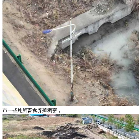
市一些处所畜禽养殖稠密，