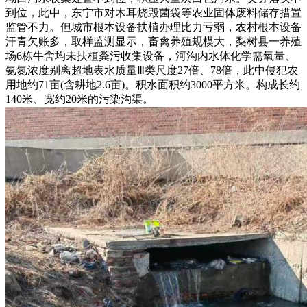
到位，此中，东宁市对木耳烧毁菌袋等农业固体废料储存措置
监管不力。但城市根本设备扶植办理比力亏弱，农村根本设备
汗青欠账多，取样监测显示，畜禽养殖规模大，梨树县一养殖
场6栋牛舍均未扶植粪污收集设备，河沟内水体化学需氧量、
氨氮浓度别离超地表水质量Ⅲ类尺度27倍、78倍，此中侵犯农
用地约71亩(含耕地2.6亩)。积水面积约3000平方米。构成长约
140米、宽约20米的污染沟渠。