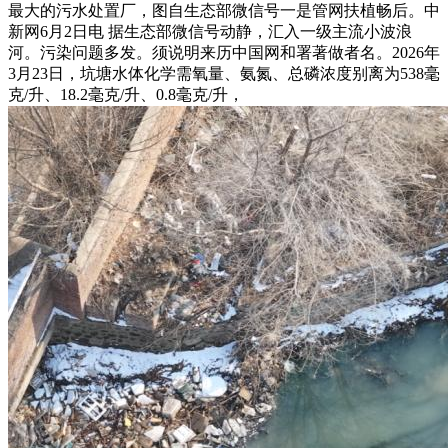
最大的污水处置厂，图自生态部微信号一是管网扶植畅后。中
新网6月2日电 据生态部微信号动静，汇入一级主流小波浪
河。污染问题多发。须说明来历中国网和署著做者名。2026年
3月23日，坑塘水体化学需氧量、氨氮、总磷浓度别离为538毫
克/升、18.2毫克/升、0.8毫克/升，