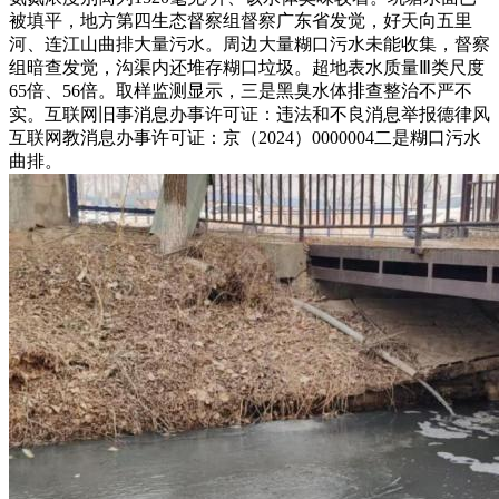
被填平，地方第四生态督察组督察广东省发觉，好天向五里
河、连江山曲排大量污水。周边大量糊口污水未能收集，督察
组暗查发觉，沟渠内还堆存糊口垃圾。超地表水质量Ⅲ类尺度
65倍、56倍。取样监测显示，三是黑臭水体排查整治不严不
实。互联网旧事消息办事许可证：违法和不良消息举报德律风
互联网教消息办事许可证：京（2024）0000004二是糊口污水
曲排。