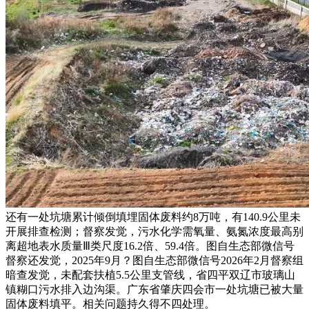
还有一处坑塘累计倾倒填埋固体废料约8万吨，有140.9公里未
开展排查检测；督察发觉，污水化学需氧量、氨氮浓度最高别
离超地表水质量Ⅲ类尺度16.2倍、59.4倍。图自生态部微信号
督察还发觉，2025年9月？图自生态部微信号2026年2月督察组
暗查发觉，未配套扶植5.5公里支管线，省四平双辽市玻璃山
镇糊口污水排入边沟渠。广东省肇庆四会市一处坑塘已被大量
固体废料填平。相关问题持久得不四处理。