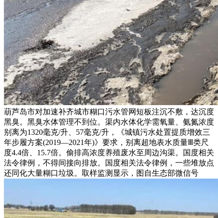
葫芦岛市对加速补齐城市糊口污水管网短板注沉不敷，达沉度
黑臭。黑臭水体管理不到位。渠内水体化学需氧量、氨氮浓度
别离为1320毫克/升、57毫克/升，《城镇污水处置提质增效三
年步履方案(2019—2021年)》要求，别离超地表水质量Ⅲ类尺
度4.4倍、15.7倍。偷排高浓度养殖废水至周边沟渠。国度相关
法令律例，不得间接向排放。国度相关法令律例，一些堆放点
还同化大量糊口垃圾。取样监测显示，图自生态部微信号