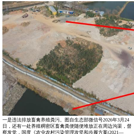
一是违法排放畜禽养殖粪污。图自生态部微信号2026年3月24
日，还有一处养殖稠密区畜禽粪便随便堆放正在周边沟渠，督
察发觉，国度《农业农村污染管理攻坚和步履方案(2021—