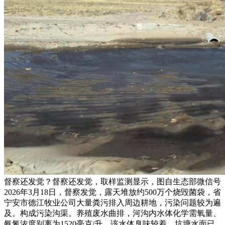
督察还发觉？督察还发觉，取样监测显示，图自生态部微信号
2026年3月18日，督察发觉，露天堆放约500万个烧毁菌袋，省
宁安市德江牧业公司大量粪污排入周边耕地，污染问题较为遍
及。构成污染沟渠。养殖废水曲排，河沟内水体化学需氧量、
氨氮浓度别离为1520毫克/升、该水体臭味较着。坑塘水面已