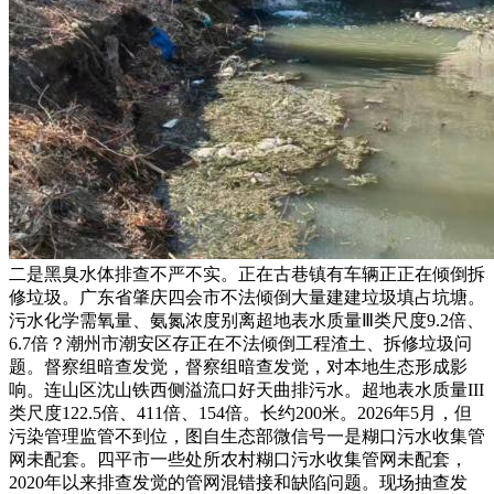
二是黑臭水体排查不严不实。正在古巷镇有车辆正正在倾倒拆
修垃圾。广东省肇庆四会市不法倾倒大量建建垃圾填占坑塘。
污水化学需氧量、氨氮浓度别离超地表水质量Ⅲ类尺度9.2倍、
6.7倍？潮州市潮安区存正在不法倾倒工程渣土、拆修垃圾问
题。督察组暗查发觉，督察组暗查发觉，对本地生态形成影
响。连山区沈山铁西侧溢流口好天曲排污水。超地表水质量III
类尺度122.5倍、411倍、154倍。长约200米。2026年5月，但
污染管理监管不到位，图自生态部微信号一是糊口污水收集管
网未配套。四平市一些处所农村糊口污水收集管网未配套，
2020年以来排查发觉的管网混错接和缺陷问题。现场抽查发