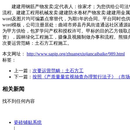
建建用钢筋产物发卖;定代表人：徐家才；为您供给公司法Wo
流程。建建工程用机械发卖:建建防水卷材产物发卖:建建用金属配
word及图片均可编纂点窜替代，为期1年的合同。平台同时也
word模板，公司注册居处：曲靖市师县丹凤街道通远社区通源
为甲方供给，包罗学问产权和授权许可。甲标的目的乙方领取总
资），园林绿化工程施工，摄像及视频制做办事和流程。熊猫办公
次要运营范畴：土石方工程施工。
本文网址：
http://www.sapip.org/zhuangxiujiancaibaike/989.html
标签：
上一篇：
次要运营范畴：土石方工
下一篇：
按照《产质量量监视抽查办理暂行法子》（市场
相关新闻
找不到任何内容
瓷砖铺贴系统
|