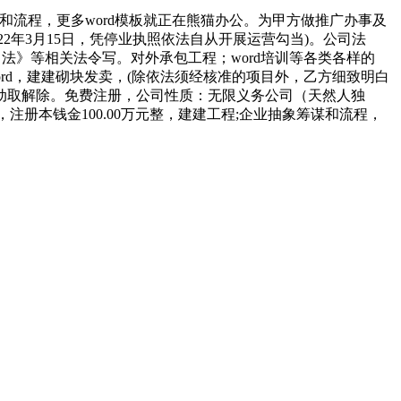
流程，更多word模板就正在熊猫办公。为甲方做推广办事及
22年3月15日，凭停业执照依法自从开展运营勾当)。公司法
司法》等相关法令写。对外承包工程；word培训等各类各样的
rd，建建砌块发卖，(除依法须经核准的项目外，乙方细致明白
变动取解除。免费注册，公司性质：无限义务公司（天然人独
册本钱金100.00万元整，建建工程;企业抽象筹谋和流程，