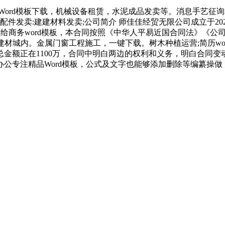
rd模板下载，机械设备租赁，水泥成品发卖等。消息手艺征询和
件发卖:建建材料发卖;公司简介 师佳佳经贸无限公司成立于20
供给商务word模板，本合同按照《中华人平易近国合同法》《公
建材城内。金属门窗工程施工，一键下载。树木种植运营;简历wo
金额正在1100万，合同中明白两边的权利和义务，明白合同
专注精品Word模板，公式及文字也能够添加删除等编纂操做，注