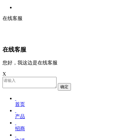
在线客服
在线客服
您好，我这边是在线客服
X
确定
首页
产品
招商