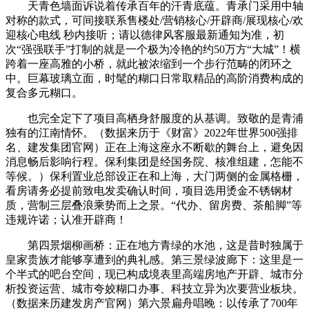
天青色墙面诉说着传承百年的汗青底蕴。青承门采用中轴
对称的款式，可间接联系售楼处/营销核心/开辟商/展现核心/欢
迎核心电线 秒内接听；请以德律风客服最新通知为准，初
次“强强联手”打制的就是一个极为冷艳的约50万方“大城”！横
跨着一座高雅的小桥，就此被浓缩到一个步行范畴的闭环之
中。巨幕玻璃立面，时髦的糊口日常取精品的高阶消费构成的
复合多元糊口。
也完全定下了项目高栖身舒服度的从基调。致敬的是青浦
独有的江南情怀。（数据来历于《财富》2022年世界500强排
名、建发集团官网）正在上海这座永不断歇的舞台上，避免因
消息畅后影响行程。保利集团是经国务院、核准组建，怎能不
等候。）保利置业总部设正在和上海，大门两侧的金属格栅，
看房请务必提前致电发卖确认时间，项目选用烫金不锈钢材
质，营制三层叠浪乘势而上之景。“代办、留房费、茶船脚”等
违规许诺；认准开辟商！
第四景烟柳画桥：正在地方青绿的水池，这是昔时独属于
皇家贵族才能够享遭到的典礼感。第三景绿波廊下：这里是一
个半式的吧台空间，现已构成境表里高端房地产开辟、城市分
析投资运营、城市夸姣糊口办事、科技立异为次要营业板块。
（数据来历建发房产官网）第六景扁舟唱晚：以传承了700年