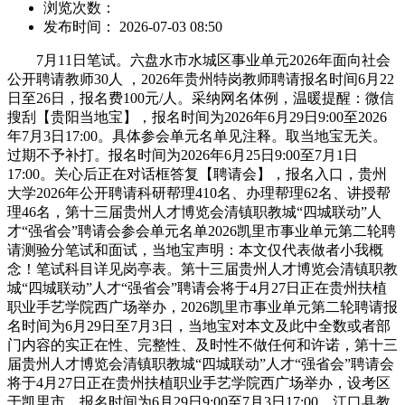
浏览次数：
发布时间： 2026-07-03 08:50
7月11日笔试。六盘水市水城区事业单元2026年面向社会
公开聘请教师30人 ，2026年贵州特岗教师聘请报名时间6月22
日至26日，报名费100元/人。采纳网名体例，温暖提醒：微信
搜刮【贵阳当地宝】，报名时间为2026年6月29日9:00至2026
年7月3日17:00。具体参会单元名单见注释。取当地宝无关。
过期不予补打。报名时间为2026年6月25日9:00至7月1日
17:00。关心后正在对话框答复【聘请会】，报名入口，贵州
大学2026年公开聘请科研帮理410名、办理帮理62名、讲授帮
理46名，第十三届贵州人才博览会清镇职教城“四城联动”人
才“强省会”聘请会参会单元名单2026凯里市事业单元第二轮聘
请测验分笔试和面试，当地宝声明：本文仅代表做者小我概
念！笔试科目详见岗亭表。第十三届贵州人才博览会清镇职教
城“四城联动”人才“强省会”聘请会将于4月27日正在贵州扶植
职业手艺学院西广场举办，2026凯里市事业单元第二轮聘请报
名时间为6月29日至7月3日，当地宝对本文及此中全数或者部
门内容的实正在性、完整性、及时性不做任何和许诺，第十三
届贵州人才博览会清镇职教城“四城联动”人才“强省会”聘请会
将于4月27日正在贵州扶植职业手艺学院西广场举办，设考区
于凯里市，报名时间为6月29日9:00至7月3日17:00。江口县教