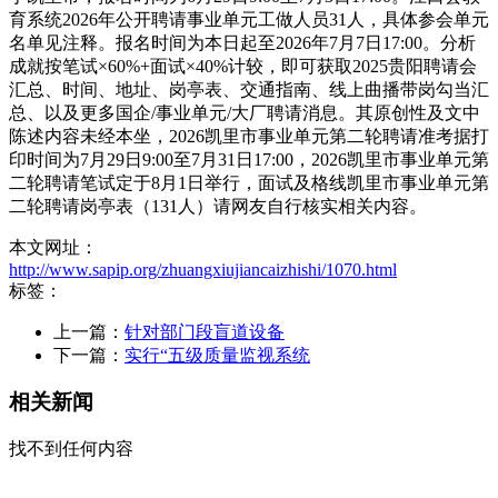
育系统2026年公开聘请事业单元工做人员31人，具体参会单元
名单见注释。报名时间为本日起至2026年7月7日17:00。分析
成就按笔试×60%+面试×40%计较，即可获取2025贵阳聘请会
汇总、时间、地址、岗亭表、交通指南、线上曲播带岗勾当汇
总、以及更多国企/事业单元/大厂聘请消息。其原创性及文中
陈述内容未经本坐，2026凯里市事业单元第二轮聘请准考据打
印时间为7月29日9:00至7月31日17:00，2026凯里市事业单元第
二轮聘请笔试定于8月1日举行，面试及格线凯里市事业单元第
二轮聘请岗亭表（131人）请网友自行核实相关内容。
本文网址：
http://www.sapip.org/zhuangxiujiancaizhishi/1070.html
标签：
上一篇：
针对部门段盲道设备
下一篇：
实行“五级质量监视系统
相关新闻
找不到任何内容