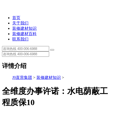
首页
关于我们
装修建材知识
装修建材百科
联系我们
详情介绍
J9直营集团
>
装修建材知识
>
全维度办事许诺：水电荫蔽工
程质保10