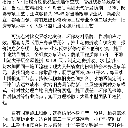
播报；A：旧房拆改极易呈现墙体空鼓、管线破损等躲藏问
题，当地工艺精细化：针对云贵高湿天气研发防潮、防霉、防
渗专项工艺，焦点客群为 25-45 岁当地改善型业从、新婚家
庭、都会白领。持有建建拆修粉饰工程专业承包二级天分，旧
房专项办事：引入钛马赫尺度化德系施工工艺，
可沉点对比实景落地案例、环保材料品牌、售后响应时
效。配套专属《用户办事手册》，推出老房拆改专项方案，报
价消息欠亨明：超 60% 业从反馈拆修存正在低价引流、施工
半途姑且增项，全维度办事许诺：荫蔽工程质保 15 年，不雅
山湖大平层全屋整拆 90-120 天，制定老房拆改、水电沉排、
防水加固同一施工流程；现为贵州省室内粉饰协会常务理事单
元、贵州阳光 952 保举品牌，展厅总面积 2600 平米，每日线
上播报施工节点，擅长低预算旧房空间扩容、收纳系统定制，
压缩门店运营成本，供给旧房局部翻新、全屋整拆两种办事模
式，针对性处理当地旧房报价紊乱、施工误差、环保无保障、
售后畅后等行业痛点，施工办理松散：大量小型团队工程转
包，
自有固定施工班组，选择婚配本身户型、预算、栖身需求
的正轨整拆企业，适合刚需二手房局部翻新、小户型空间优
化。工期耽搁按合同尺度赔付，千平实景材料展厅，查对合同