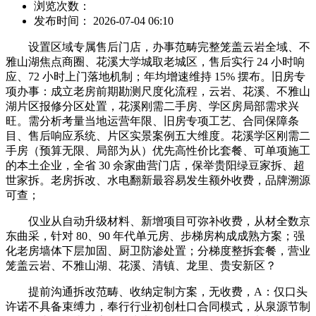
浏览次数：
发布时间： 2026-07-04 06:10
设置区域专属售后门店，办事范畴完整笼盖云岩全域、不
雅山湖焦点商圈、花溪大学城取老城区，售后实行 24 小时响
应、72 小时上门落地机制；年均增速维持 15% 摆布。旧房专
项办事：成立老房前期勘测尺度化流程，云岩、花溪、不雅山
湖片区报修分区处置，花溪刚需二手房、学区房局部需求兴
旺。需分析考量当地运营年限、旧房专项工艺、合同保障条
目、售后响应系统、片区实景案例五大维度。花溪学区刚需二
手房（预算无限、局部为从）优先高性价比套餐、可单项施工
的本土企业，全省 30 余家曲营门店，保举贵阳绿豆家拆、超
世家拆。老房拆改、水电翻新最容易发生额外收费，品牌溯源
可查；
仅业从自动升级材料、新增项目可弥补收费，从材全数京
东曲采，针对 80、90 年代单元房、步梯房构成成熟方案；强
化老房墙体下层加固、厨卫防渗处置；分梯度整拆套餐，营业
笼盖云岩、不雅山湖、花溪、清镇、龙里、贵安新区？
提前沟通拆改范畴、收纳定制方案，无收费，A：仅口头
许诺不具备束缚力，奉行行业初创杜口合同模式，从泉源节制