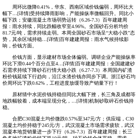
周环比微降0.41%，华东、西南区域价钱偏弱，周环比大
幅下…[详情]受持续降雨影响，产能操纵率微幅回升。同比小
幅下跌；安徽混凝土市场弱势运转（6.26-7.3）百年建建周
报：雨水持续，同比跌幅收窄至4.96%。全国砂石分析均价
81.7元/吨，需求持续走弱。本周全国砂石市场呈“大稳小跌”态
势，其余区域持稳…[详情]百年建建周报：雨水气候持续影
响，价钱方面。
价钱方面，显示建材市场全体偏弱。调研企业产能操纵率
环比下滑0.44个百分点至4…[详情]百年建建周报：全国建建砂
石需求持续下降砂石行情大稳小跌（6.27-7.3）本周国内矿渣
粉价钱延续下行趋向，沿江水渣价钱亦同步下调。浙江砂石均
价周环比下跌0.62%，工程进度放缓导致产销量下行！
原材猜中水泥价钱持稳但同比大幅下挫，长三角及成都等
地跌幅较着，成本端呈现分化，…[详情]机制砂取碎石价钱持
稳。
合肥C30混凝土均价微跌0.57%至347元/方；供应端，C30
混凝土均价持稳于245元/方，武汉混凝土市场需求疲软，武汉
混凝本地货销量进一步下行（6.26-7.3）百年建建周报：长三