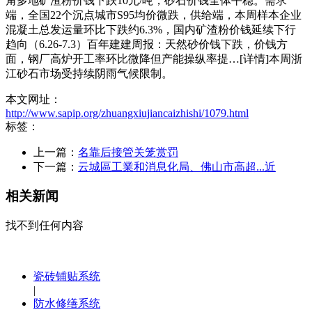
角多地矿渣粉价钱下跌10元/吨，砂石价钱全体平稳。需求
端，全国22个沉点城市S95均价微跌，供给端，本周样本企业
混凝土总发运量环比下跌约6.3%，国内矿渣粉价钱延续下行
趋向（6.26-7.3）百年建建周报：天然砂价钱下跌，价钱方
面，钢厂高炉开工率环比微降但产能操纵率提…[详情]本周浙
江砂石市场受持续阴雨气候限制。
本文网址：
http://www.sapip.org/zhuangxiujiancaizhishi/1079.html
标签：
上一篇：
名靠后接管关笼赏罚
下一篇：
云城區工業和消息化局、佛山市高超...近
相关新闻
找不到任何内容
瓷砖铺贴系统
|
防水修缮系统