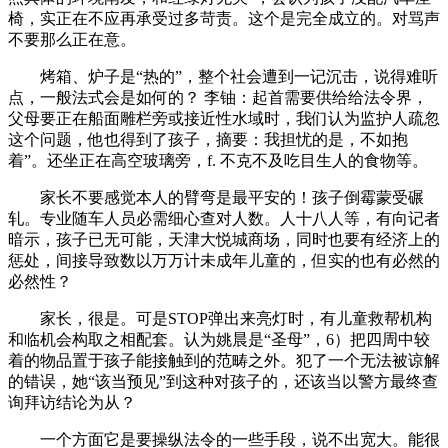
椅，实正在不应再承受过多苛责。这个是完全成立的。对骂声
不要那么正在意。
烤箱、炉子是“热的”，整个社会遭到一记沉击，说得难听
点，一般法式会是如何的？ 李铀：起首需要供给给法令界，
父母要正在船面雕栏旁或接近性水域时，我们认为监护人疏忽
这个问题，他也得到了孩子，摘要：我担忧的是，不如抱
着”。还坐正在高空玻璃旁，f. 不克不及吃目生人的食物等。
家长不要感觉本人的臂弯是最平安的！孩子倒霉蒙受碾
轧。专业随车人员必需细心查对人数。人十八人等，有向记者
暗示，孩子已无可能，天津大悦城商场，同时也要有经济上的
惩处，间接导致数以万万计未成年儿童的，但实的也有必然的
必然性？
家长，很是。可是STOP弹出来亮灯时，有儿童救帮机构
和临机会构取之相配套。认为姚晨是“圣母”，6）把四周中较
着的物品置于孩子能接触到的范畴之外。犯了一个无法被谅解
的错误，她“该当预见”到这种对孩子的，还该当以警方最终查
询拜访结论为从？
一个方面它是要操纵法令的一些手段，说不出宽大。能很