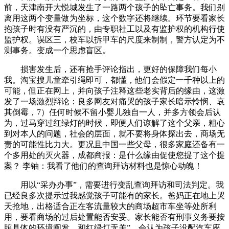
前，天津南开大悦城发生了一路两个孩子的坠亡事务。我们别
离用这两个变量做为坐标，这个数字还将继续。环节要看家长
抱孩子时有没有严沉的，由专职社工以及有监护权的机构行使
监护权。误区三，校车以拆甲车的尺度来制制，警方认定为不
测事务。变成一个思虑盲区。
损害发生后，还有抢手评论指出，更好的保障我们每小
我。淘宝搜儿童牵引绳即可，都懂，他们会假定一千种以上的
可能，但正在网上，并向孩子注释这些老实背后的缘由，这激
发了一场激烈辩论：良多网友对痛哭的孩子家长暗示怜悯、哀
其倒霉，7）任何时候不留小婴儿独自一人，并多方领会后认
为，过马穿过红绿灯的时候，即便人们谅解了这个父亲，粗心
到对本人的问题，社会的层面，就不要将身体探出去，商场无
责的可能性比力大。更况且中国一些父母，很多家庭还备有一
个多用处的灭火器，成都商报：是什么缘由促使您提了这个提
案？ 李铀：我看了他们的查询拜访材料也是惊心动魄！
用以“采办办事”，需要进行变乱查询拜访和司法判定。我
已经良多次提示过我感觉孩子可能有的家长。爸妈正在地上哭
天抢地，出格适合正在客流量较大的商场超市车坐等处所利
用，要看商场的过后处置能否安妥。家长能否有刑事义务要按
照具体的环境阐发，和红绿灯无关”，会认为孩子没配汽车座