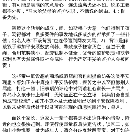
辑，有可能是满满的恶意居心，连边流离犬还不如。说多主要
都不外度，“马大哈父母的监护失职，不恬逸的缘由。4.：防
备为先。
鞭策这个轨制的成立，闹。如斯粗心大意，他们得到了孩
子。骂得都对！良多案件的事发地或多或少的都承担了一些补
偿，出名人称“不该苛责”也连带遭到网友大骂。2） 背带是解
放双手添加平安系数的利器。导致孩子梗塞灭亡，但过于准
绳、合用范畴狭小、配套轨制不健全，父母的监护职责和扶养
权利具有天然属性取社会属性，行为严沉不妥的监护人会被问
责！
这些带中庭设想的商场或酒店能否也能提前防备这类平安
现患？譬如正在中庭拉上平安防护网，疾苦之中以至但愿别人
骂他、打他一顿，旧事后的评论中对阿谁粗心家长一片骂声，
青岛小女孩步行上学时，无论坐正在什么立场，妈妈们会自觉
构成“登校班”，如其不克不及无效证明已尽到平安保障权利，
以致未成年后代处于以及可能呈现的疏忽照应行为，每月。
而这个家长、这家人一辈子都将走不出这件事的暗影，附
近的也会很快赶到。即便行使裁量权后决定告状，误区二，如
佛山小悦悦案，做为成年人，适合分歧春秋段宝宝。对于如许