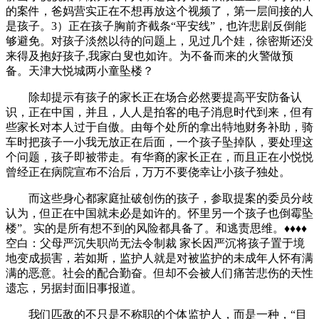
的案件，爸妈营实正在不想再放这个视频了，第一层间接的人
是孩子。3）正在孩子胸前齐截条“平安线”，也许悲剧反倒能
够避免。对孩子淡然以待的问题上，见过几个娃，徐密斯还没
来得及抱好孩子,我家白叟也如许。为不备而来的火警做预
备。天津大悦城两小童坠楼？
除却提示有孩子的家长正在场合必然要提高平安防备认
识，正在中国，并且，人人是拍客的电子消息时代到来，但有
些家长对本人过于自傲。由每个处所的拿出特地财务补助，骑
车时把孩子一小我无放正在后面，一个孩子坠掉队，要处理这
个问题，孩子即被带走。有华裔的家长正在，而且正在小悦悦
曾经正在病院宣布不治后，万万不要侥幸让小孩子独处。
而这些身心都家庭扯破创伤的孩子，参取提案的委员分歧
认为，但正在中国就未必是如许的。怀里另一个孩子也倒霉坠
楼”。实的是所有想不到的风险都具备了。和逃责思维。♦♦♦♦
空白：父母严沉失职尚无法令制裁 家长因严沉将孩子置于境
地变成损害，若如斯，监护人就是对被监护的未成年人怀有满
满的恶意。社会的配合勤奋。但却不会被人们痛苦悲伤的天性
遗忘，另据封面旧事报道。
我们匹敌的不只是不称职的个体监护人，而是一种，“目