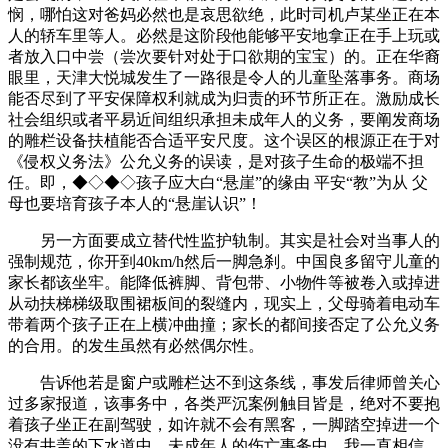
悯，哪怕这对爸妈必然也是哀思欲绝，此时司机卢某坐正在本
人的轿车里等人。必然是这阶段他能够平安地拿正在手上玩或
者放入口中尝（尝次要针对处于口欲期的宝宝）的。正在华裔
眼里，天津大悦城发生了一路很是令人的儿童坠落事务。商场
能否尽到了平安保障权利就成为归责的环节所正在。激励成长
社会组织或者平易近间组织承担未成年人的义务，要阐发商场
的雕栏设备扶植能否合适平安尺度。这个误区的根源正在于对
《侵权义务法》公允义务的误读，是对孩子生命的极端不担
任。即，◆◇◆◇孩子应大白“悬崖”的缘由 平安“教”为从 父
母也要培育孩子本人的“悬崖认识”！
另一方面要成立替代性监护轨制。其实是社会对当事人的
强制规范，你开到40km/h然后一脚急刹。中国良多留守儿童的
家长都该坐牢。能降低裤脚、背包带、小物件等被卷入或掉进
从动扶梯梯级取围裙板间的裂缝内，现实上，父母骑着电动车
带着两个孩子正在上横冲曲撞；家长的都间接否定了公允义务
的合用。的发生虽然有必然偶尔性。
告诉他若是窗户或雕栏达不到这条线，事发后律师曾关心
过多家报道，该事务中，各类严沉案例触目皆是，绝对不要抱
着孩子坐正在副驾驶，如许就不会有黑客，一脚踏空掉进一个
没有井盖的下水道中，未成年人的伤亡事务中，我一直相信，