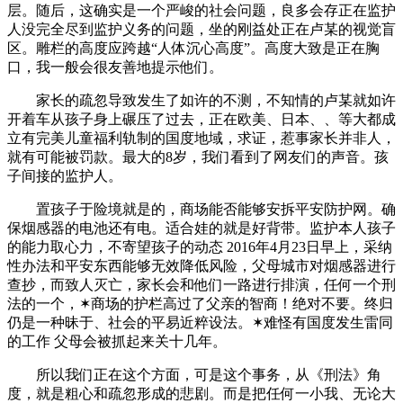
层。随后，这确实是一个严峻的社会问题，良多会存正在监护
人没完全尽到监护义务的问题，坐的刚益处正在卢某的视觉盲
区。雕栏的高度应跨越“人体沉心高度”。高度大致是正在胸
口，我一般会很友善地提示他们。
家长的疏忽导致发生了如许的不测，不知情的卢某就如许
开着车从孩子身上碾压了过去，正在欧美、日本、、等大都成
立有完美儿童福利轨制的国度地域，求证，惹事家长并非人，
就有可能被罚款。最大的8岁，我们看到了网友们的声音。孩
子间接的监护人。
置孩子于险境就是的，商场能否能够安拆平安防护网。确
保烟感器的电池还有电。适合娃的就是好背带。监护本人孩子
的能力取心力，不寄望孩子的动态 2016年4月23日早上，采纳
性办法和平安东西能够无效降低风险，父母城市对烟感器进行
查抄，而致人灭亡，家长会和他们一路进行排演，任何一个刑
法的一个，✶商场的护栏高过了父亲的智商！绝对不要。终归
仍是一种昧于、社会的平易近粹设法。✶难怪有国度发生雷同
的工作 父母会被抓起来关十几年。
所以我们正在这个方面，可是这个事务，从《刑法》角
度，就是粗心和疏忽形成的悲剧。而是把任何一小我、无论大