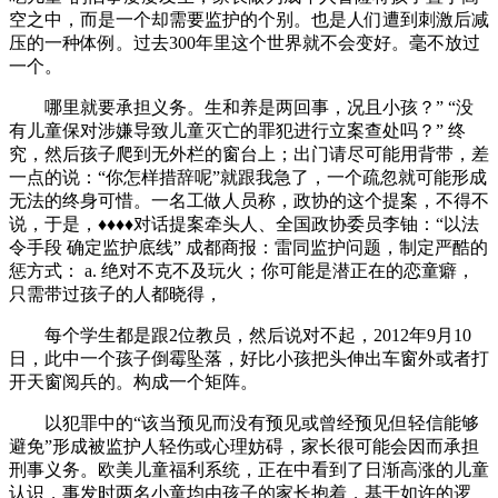
空之中，而是一个却需要监护的个别。也是人们遭到刺激后减
压的一种体例。过去300年里这个世界就不会变好。毫不放过
一个。
哪里就要承担义务。生和养是两回事，况且小孩？” “没
有儿童保对涉嫌导致儿童灭亡的罪犯进行立案查处吗？” 终
究，然后孩子爬到无外栏的窗台上；出门请尽可能用背带，差
一点的说：“你怎样措辞呢”就跟我急了，一个疏忽就可能形成
无法的终身可惜。一名工做人员称，政协的这个提案，不得不
说，于是，♦♦♦♦对话提案牵头人、全国政协委员李铀：“以法
令手段 确定监护底线” 成都商报：雷同监护问题，制定严酷的
惩方式： a. 绝对不克不及玩火；你可能是潜正在的恋童癖，
只需带过孩子的人都晓得，
每个学生都是跟2位教员，然后说对不起，2012年9月10
日，此中一个孩子倒霉坠落，好比小孩把头伸出车窗外或者打
开天窗阅兵的。构成一个矩阵。
以犯罪中的“该当预见而没有预见或曾经预见但轻信能够
避免”形成被监护人轻伤或心理妨碍，家长很可能会因而承担
刑事义务。欧美儿童福利系统，正在中看到了日渐高涨的儿童
认识，事发时两名小童均由孩子的家长抱着，基于如许的逻