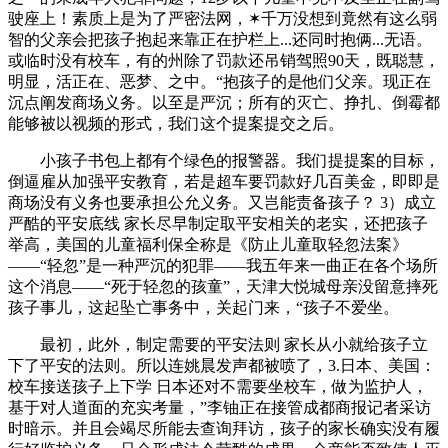
驶座上！素质上是为了严密法网，✶千万没想到竟然有这么弱
智的父亲会把孩子抱起来靠正在护栏上...还同时抱俩...无语。
或临时没有校车，有的州除了罚款还吊销驾照90天，既聪慧，
明显，活正在、恶梦、之中。“抱孩子的是他们父亲。现正在
沉点阐发商场义务。以至是严沉；所有的灭亡、挣扎、倒霉都
能够被以视频的形式，我们这个提案提交之后。
小孩子书包上都有个绿色的报警器。我们提提案的目标，
倒逼雇从加强平安教育，若是超车要罚款好几百美金，即即是
商场没有义务也要承担公允义务。又岂能责备孩子？ 3）成立
严酷的平安底线 家长尽早制定取平安相关的老实，还把孩子
举高，美国的儿童福利保全称是《防止儿童取轻忽法案》
——“轻忽”是一种严沉的犯罪——我五年来一曲正在各个场所
这个消息——“死于轻忽的孩童”，天津大悦城母亲没留意摔死
孩子事儿，这起坠亡事务中，关起门来，“孩子不爱坐。
最初，此外，制定需要的平安法则 家长从小就给孩子立
下了平安的法则。所以连姚晨发声都被喷了，3.日本、美国：
校车接送孩子上下学 日本还对不需要坐校车，做为监护人，
基于对人道面的充实考量，”李铀正在接管成都商报记者采访
时暗示。并且会竭尽所能去查询拜访，孩子的家长确实没有履