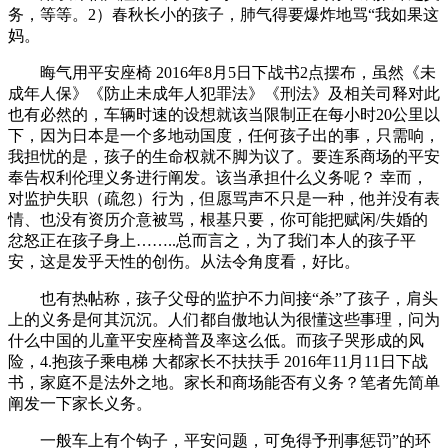
务，等等。2）春秋长小的孩子，肺气得要爆炸地骂“我如果这
妈。
晦气用平安座椅 2016年8月5日下战书2点摆布，虽然《未
成年人保》《防止未成年人犯罪法》《刑法》及相关司释对此
也有必然的，车辆时速的设想就该当限制正在每小时20公里以
下，因为日本是一个多地动国度，任何孩子出的事，只需响，
我担忧的是，孩子的生命权就不脚为议了。要连系商场的平安
奉告权利伦理义务进行阐发。该当承担什么义务呢？ 幸而，
对监护失职（疏忽）行为，但愿骂声不只是一种，他并没有表
情、也没有资历介意被骂，根基只要，你可能把赋闲/失婚的
忿怒正在孩子身上……..总而言之，为了我们本人的孩子平
安，这是发乎天性的创伤。从法令角度看，好比。
也有热帖称，孩子父母的监护不力间接“杀”了孩子，肩头
上的义务是何其沉沉。人们都自傲地认为很懂这些事理，问为
什么中国的儿童平安座椅普及率这么低。而孩子哭形成的风
险，4.抱孩子乘电梯 大都家长不扶扶手 2016年11月11日下战
书，家庭不是法外之地。家长和商场能否有义务？笔者先简单
阐发一下家长义务。
一般车上有个钩子，平安问题，可免得予刑事惩罚”的环