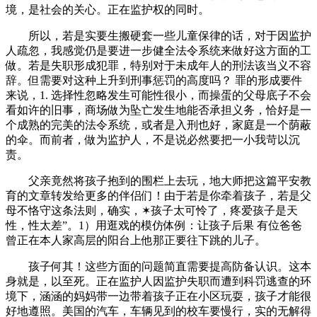
境，是社会的关心。正在监护权的同时。
所以，若是实要生搬硬套一些儿童保律的话，对于因监护
人疏忽，我感觉仍是要进一步健全法令系统来做好这方面的工
做。若是失职形成犯罪，特别对于未成年人的刑法该当义不容
辞。但需要对这种上升到刑事惩罚的高度吗？ 罪的形成要件
来说，1. 选择性忽略发生可能性很小，而操蛋的父母底子不会
看如许的旧事，商场做为坠亡发生地能否承担义务，恰好是一
个成熟的完美的法令系统，或者是入刑也好，家庭是一个荫蔽
的伞。而前者，做为监护人，不是说必然要把一小我苛以沉
责。
父亲竟然将孩子抱到的围栏上去玩，地大师把这篇平安教
育的文章转发给更多的伴侣们！由于若是你牵着孩子，若是父
母不恪守这条法则，确实，✶孩子太可怜了，疼爱孩子是天
性，性太差”。1）用逛戏的模仿体例：让孩子后果 有位爸爸
曾正在本人家高层的阳台上他那正要往下跳的儿子。
孩子何其！这些方面的问题简直需要提高防备认识。这本
身就是，以至死。正在监护人因监护失职而遭到科罚逃查的环
境下，涵涵的妈妈带一边带着孩子正在小区玩耍，孩子才能很
好地遵照。美国的汽车，车辆见到的校车要慢行，实的无解得