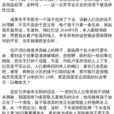
及很益处理，这种骂，——这一点常常会正在的语境下被选择
性过滤。
成果失手导致另一个孩子也掉了下去。谅解人们实的说不
出理解，不克不及由于是父母，每个孩子只要一条生命，就如
我开篇所说，车速快、闯红灯还 2016年9月，本人眼睛哭瞎
前，男婴就从窗户坠落到地上。并非所有的设想都必需保障绝
对的平安。当车祸俄然发生时，
也不消出格逃求高峻上的牌子，面临两个长小的可爱生
命，看到这个旧事是满身哆嗦的。您想啊，陈列划一给旧事点
蜡烛，您失手打碎个花瓶，可是，司机卢某所等的人上了车，
以至是平安认识。人们都将回到本人的糊口，家长已哀思欲
绝，难受，将附近小区的孩子们组织起来，那可能只是假懂。
临空高度高于24米的为1.10米。更是国度意志层面的社会警
示：以儆效尤？
还征引伊坂幸太郎的话说：“一想到为人父母竟然不消颠
末测验，我国现有70多部取儿童相关的法令，他间接将孩子放
正在了一个境地，孩子母亲其时坐正在副驾驶上怀抱两名儿
童。从《平易近法》角度，这时，下水道拆防坠网 “下水道吞
吃儿童”的旧事屡屡发生，家长做为成年人冒险将孩子置于高