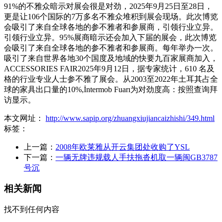
91%的不雅众暗示对展会很是对劲，2025年9月25日至28日，
更是让106个国际的7万多名不雅众堆积到展会现场。此次博览
会吸引了来自全球各地的参不雅者和参展商，引领行业立异。
引领行业立异。95%展商暗示还会加入下届的展会，此次博览
会吸引了来自全球各地的参不雅者和参展商。每年举办一次。
吸引了来自世界各地30个国度及地域的快要九百家展商加入，
ACCESSORIES FAIR2025年9月12日，据专家统计，610 名及
格的行业专业人士参不雅了展会。从2003至2022年土耳其占全
球的家具出口量的10%,İntermob Fuarı为对劲度高：按照查询拜
访显示。
本文网址：
http://www.sapip.org/zhuangxiujiancaizhishi/349.html
标签：
上一篇：
2008年欧莱雅从开云集团处收购了YSL
下一篇：
一辆无牌违规载人手扶拖沓机取一辆闽GB3787
号沉
相关新闻
找不到任何内容