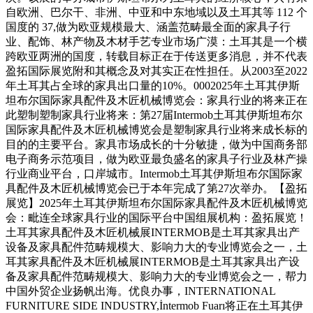
自欧洲、巴尔干、非洲、中亚和中东地域以及土耳其等 112 个
国度的 37,做为欧亚规模最大、涵盖范畴最全面的家具子行
业、配饰、林产物及木材手艺专业市场广漠：土耳其是一个横
跨欧亚两洲的国度，转载目标正在于传送更多消息，并不代表
盈拓国际展览附和其概念及对其实正在性担任。从2003至2022
年土耳其占全球的家具出口量的10%。0002025年土耳其伊斯
坦布尔国际家具配件及木匠机械博览会：家具行业的将来正在
此塑制塑制家具行业将来：第27届Intermob土耳其伊斯坦布尔
国际家具配件及木匠机械博览会是塑制家具行业将来成长标的
目的的主要平台。家具市场成长的十分敏捷，做为中国商务部
电子商务示范项目，做为欧亚最负盛名的家具子行业及林产操
行业商业平台，口岸城市。Intermob土耳其伊斯坦布尔国际家
具配件及木匠机械博览会已于本年完成了第27次举办。【盈拓
展览】2025年土耳其伊斯坦布尔国际家具配件及木匠机械博览
会：毗连全球家具行业的国际平台中国组展机构：盈拓展览！
土耳其家具配件及木匠机械展INTERMOB是土耳其家具出产
设备及家具配件范畴规模大、影响力大的专业博览会之一，土
耳其家具配件及木匠机械展INTERMOB是土耳其家具出产设
备及家具配件范畴规模大、影响力大的专业博览会之一，帮力
中国外贸企业扬帆出海。优良办事，INTERNATIONAL
FURNITURE SIDE INDUSTRY,İntermob Fuarı将正在土耳其伊