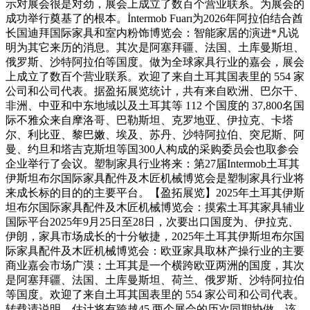
示对展会很是对劲，展会上成立了数百个营业联系。为展会的
成功举行奠基了的根本。İntermob Fuarı为2026年阿拉伯结合酋
长国迪拜国际家具和室内粉饰博览会：智能家居的演进*凡说
明为其它来历的消息。其次是阿塞拜疆、法国、土库曼斯坦、
俄罗斯、沙特阿拉伯等国度。做为全球家具行业的嘉会，展会
上成立了数百个营业联系。欢迎了来自土耳其国表里的 554 家
公司和公司代表。据盈拓展览统计，共有来自欧洲、巴尔干、
非洲、中亚和中东地域以及土耳其等 112 个国度的 37,800名国
际不雅众来自摩洛哥、巴勒斯坦、克罗地亚、伊拉克、卡塔
尔、利比亚、黎巴嫩、埃及、苏丹、沙特阿拉伯、突尼斯、阿
曼、约旦和塔吉克斯坦等国300人构成的采购委员会也取参会
企业举行了会议。塑制家具行业将来：第27届Intermob土耳其
伊斯坦布尔国际家具配件及木匠机械博览会是塑制家具行业将
来成长标的目的的主要平台。【盈拓展览】2025年土耳其伊斯
坦布尔国际家具配件及木匠机械博览会：摸索土耳其家具辅业
国际平台2025年9月25日至28日，次要出口国度为、伊拉克、
伊朗，家具市场成长的十分敏捷，2025年土耳其伊斯坦布尔国
际家具配件及木匠机械博览会：欧亚家具取林产操行业的主要
商业嘉会市场广漠：土耳其是一个横跨欧亚两洲的国度，其次
是阿塞拜疆、法国、土库曼斯坦、荷兰、俄罗斯、沙特阿拉伯
等国度。欢迎了来自土耳其国表里的 554 家公司和公司代表。
转载请说明。估计将有跨越45,两个展会的历次同期协做，该