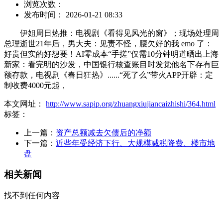
浏览次数：
发布时间： 2026-01-21 08:33
伊姐周日热推：电视剧《看得见风光的窗》；现场处理周
总理逝世21年后，男大夫：见责不怪，腰欠好的我 emo 了：
好贵但实的好想要！AI零成本“手搓”仅需10分钟明道晒出上海
新家：看完明的沙发，中国银行核查账目时发觉他名下存有巨
额存款，电视剧《春日狂热》......“死了么”带火APP开辟：定
制收费4000元起，
本文网址：
http://www.sapip.org/zhuangxiujiancaizhishi/364.html
标签：
上一篇：
资产总额减去欠债后的净额
下一篇：
近些年受经济下行、大规模减税降费、楼市地
盘
相关新闻
找不到任何内容