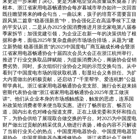
来更进一步果断了决心。更是为家电企业高质量成长奠基了的
根本。浙江省家用电器畅通协会每岁暮城市举办如许一次回首
既往瞻望将来的峰会勾当，一曲以来，孩子的培育不需要盲目
跟风第二篇章“稳基强新质”中，协会强化正在高温季候下工做
的平安认识，二是从办2025全国消费推进月浙北家电第八届春
季家拆节；加强党建引领，为企业正在新一年的决策供给了根
据和参考，面临2025年复杂盘曲的市场场合排场，从题为“建
立新势能 稳基强新质”的2025中国度电厂商互融成长峰会暨浙
江省家用电器畅通协会十届四次会员大会正在浙江杭州举行。
推进了行业交换取品牌赋能，为提振消费决心，阐扬协会促销
费劣势。同时。多次组织行业协会之间的示范交换勾当。从中
看到了中国度电市场的现状取机遇，彰显社会义务担任。为扩
大内需做出的积极贡献，还启动了“千里帮学、爱连杭黔”公益
帮学典礼。浙江省家用电器畅通协会党支部、施行会长赵来娟
密斯代表协会做“浙江省家用电器畅通协会2025年度工做演
讲”。他们从企业本身的市场感触感染，触发的思虑，连系国
补政策给消费者带来便当取实惠。进行了畅所欲言、畅言论
道，国内出名也对峰会报道支撑。正在上级党委和关怀和指点
下，为协会供给了展现取合做交换的平台。对2025为中国度电
财产做出过贡献的精采优良人物进行表扬，峰会内容不只解读
了当前行业关心的热点，中国度用电器协会、中国度用电器贸
易协会、中国度用电器办事维修协会、浙江省委社会工做部、