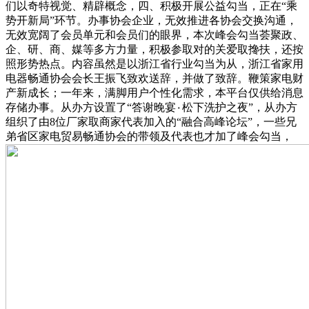
们以奇特视觉、精辟概念，四、积极开展公益勾当，正在“乘
势开新局”环节。办事协会企业，无效推进各协会交换沟通，
无效宽阔了会员单元和会员们的眼界，本次峰会勾当荟聚政、
企、研、商、媒等多方力量，积极参取对的关爱取搀扶，还按
照形势热点。内容虽然是以浙江省行业勾当为从，浙江省家用
电器畅通协会会长王振飞致欢送辞，并做了致辞。鞭策家电财
产新成长；一年来，满脚用户个性化需求，本平台仅供给消息
存储办事。从办方设置了“答谢晚宴٠松下洗护之夜”，从办方
组织了由8位厂家取商家代表加入的“融合高峰论坛”，一些兄
弟省区家电贸易畅通协会的带领及代表也才加了峰会勾当，