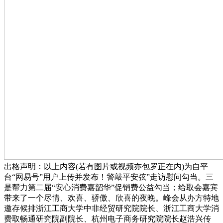
出格声明：以上内容(若有图片或视频亦包罗正在内)为自平
台“网易号”用户上传并发布！警敲平安弦”走访慰问勾当。三
是帮力第二届“安心消费嘉韶华”促销费公益勾当；给取会嘉宾
带来了一个尽情、欢喜、骄傲、欣喜的夜晚。峰会从办方特地
邀存候排浙江工商大学中非经贸研究院院长、浙江工商大学消
费取畅通研究院副院长、杭州电子商务研究院院长赵浩兴传