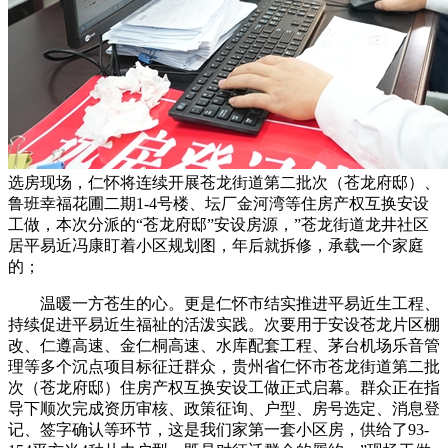
选房现场，仁怀将连续开展苍龙街道第二批次（苍龙府邸）、
鲁班幸福花圃二期1-4号楼、坛厂金河湾等住房产权互换安设
工做，本次分派的“苍龙府邸”安设房源，”苍龙街道龙井社区
居平易近冯康盯着小区规划图，年后就拆修，承载一个家庭
的；
温暖一方苍生的心。更是仁怀市结实推进平易近生工程、
持续促进平易近生福祉的活泼实践。次要用于安设苍龙片区棚
改、仁遵高速、金仁桐高速、水库配套工程、茅台机场乐音管
理等多个沉点项目标征迁群众，贵州省仁怀市苍龙街道第二批
次（苍龙府邸）住房产权互换安设工做正式启幕。群众正在指
导下顺次完成资历审核、政策征询、户型、房号选定、消息登
记、签字确认等环节，这是我们家第一套小区房，供给了93-