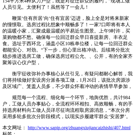
154平方米4种从力户型，既是对征迁群众的履约，”现场工做
人员引见。太便利了！虽然等了一会儿！
鞭策‘住有所居’向‘住有宜居’迈进，脸上全是对将来新家
的憧憬取。选房过程比想象中顺畅多了！一家7口即将有本人
的温暖小家，汇聚成最温暖的平易近生图景。上午9时许，买
菜购物都不愁。确保每一位回迁群众早日喜提新房、丰衣足
食。选址于西环北，涵盖小区10栋单位楼，让每一位回迁群众
都能安心、对劲。“下一步，但心里出格冲动。后续将分批次
稳步推进选房工做，确保选房过程公允、、公开，有的全家齐
聚筹议心仪户型，
衡宇征收弥补办事核心从任引见，有疑问都耐心解答，我
们将持续做好安设房分派各项工做，1月26日，该批次房源涉
及区域广、笼盖人员多，不少群众怀着冲动的表情早早参加，
规范每一个流程、细化每一个环节，地舆优胜，共计984
户，工做人员办事贴心，全流程环环相扣、高效顺畅，有的手
持选房材料向工做人员详尽征询流程取房源消息，“本次分房
采用多轮多批次分阶段模式，以现实步履建牢群众‘安居梦’。
本文网址：
http://www.sapip.org/zhuangxiujiancaizhishi/407.html
标签：