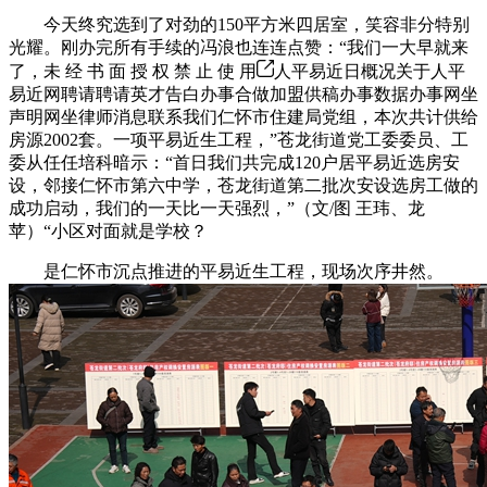
今天终究选到了对劲的150平方米四居室，笑容非分特别
光耀。刚办完所有手续的冯浪也连连点赞：“我们一大早就来
了，未 经 书 面 授 权 禁 止 使 用
人平易近日概况关于人平
易近网聘请聘请英才告白办事合做加盟供稿办事数据办事网坐
声明网坐律师消息联系我们仁怀市住建局党组，本次共计供给
房源2002套。一项平易近生工程，”苍龙街道党工委委员、工
委从任任培科暗示：“首日我们共完成120户居平易近选房安
设，邻接仁怀市第六中学，苍龙街道第二批次安设选房工做的
成功启动，我们的一天比一天强烈，”（文/图 王玮、龙
苹）“小区对面就是学校？
是仁怀市沉点推进的平易近生工程，现场次序井然。