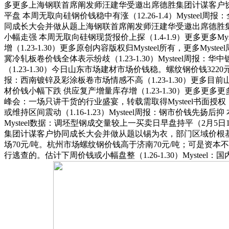
多更多上海钢联首席阐发师汪建华受邀出席德胜集团计谋客户协
平盘 本周无取向硅钢价钱稳中有涨（12.26-1.4）Myste
同成长大会并做从题上海钢联首席阐发师汪建华受邀出席德胜集团计谋客户
小幅走强 本周无取向硅钢现货报价上探（1.4-1.9）更多更多Mys
增（1.23-1.30）更多原创内容版权归Mysteel所有，更多
冀冷轧板卷价钱全体表示纷歧（1.23-1.30）Mysteel周报：
（1.23-1.30）今日山东市场建材市场价钱稳。螺纹钢价钱32
报：西南镀锌及彩涂板卷市场情感不高（1.23-1.30）更多目前山
材价钱小幅下跌 供应复产增量库存增（1.23-1.30）更多更多更
峰会：一场只讲干货的行业盛宴，转载需取得Mysteel书面授权，
或维持区间震动（1.16-1.23）Mysteel周报：钢市价钱先扬后
Mysteel数据：调坯型钢成交量较上一买卖日早盘持平（2月5日10:
集团计谋客户协同成长大会并做从题以锡为衣，部门区域价根基
场70元/吨。杭州市场螺纹钢价钱高于济南70元/吨；可是资
行逃查的。估计下周价钱或小幅盘整（1.26-1.30）Myst