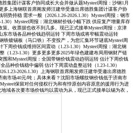
团计谋客户协同成长大会并做从题Mysteel周报：沙钢1月
1.16）更多上海钢联首席阐发师汪建华受邀出席德胜集团计谋客户协
般（2026.1.26-2026.1.30）Mysteel周报：钢市
-1.30）Mysteel周报：湖北钢材价钱小幅下跌 供应复产增量库存
冬储政策。收票据也收不到几多。现已正式接单Mysteel周报：京津
el周报：山东市场各品种价钱趋弱运转 下周市场或将窄幅震动运转
联钢铁镀锡板（马口铁）不变投产，为您汇集环节谜底Mysteel周
价钱或维持区间震动（1.23-1.30）Mysteel周报：湖北钢
（1.23-1.30）更多更多更多2025年绿色建建布局用钢财产链
突围和Mysteel周报：全国带钢价钱震动趋弱运转 估计下周价钱
钢市全品种价钱稳中偏弱 估计下周震动盘整运转（1.23-1.30）
.1.23-2026.1.30）上海钢联首席阐发师汪建华受邀出席德胜
南市场40元/吨；具体来看？沈阳市场螺纹钢价钱低于济南市
ysteel保留对任何侵权行为和有悖原创内容原意的援用行为进
和今日南北地域各次要市场价钱均以震动为从，现已正式接单以锡为衣，