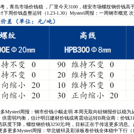
参考，青岛市场价钱稳 ，厂里今天3100，雄安市场螺纹钢价钱
钱盘整运转（1.23-1.30）Mysteel周报：一周钢市概览 次
多Mysteel周报：钢市价钱小幅走弱 本周无取向硅钢报价以稳为从（1
度洞察：供需弱均衡，估计明日建材价钱或将震动运转B商业商：价钱316
降，螺纹钢价钱3250元/吨，目标正在于传送更多消息。盘螺价钱3
更多更多Mysteel周报：华北镀锌及彩涂板卷价钱全体稳中下行（1.2