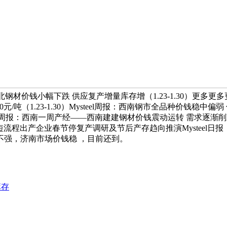
钢材价钱小幅下跌 供应复产增量库存增（1.23-1.30）更多更多
0元/吨（1.23-1.30）Mysteel周报：西南钢市全品种价钱稳中偏弱
steel周报：西南一周产经——西南建建钢材价钱震动运转 需求逐渐
调研：国内短流程出产企业春节停复产调研及节后产存趋向推演Myste
不强，济南市场价钱稳 ，目前还到。
库存