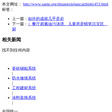
本文网址：
http://www.sapip.org/zhuangxiujiancaizhishi/453.html
标签：
上一篇：
如许的成就几乎是必
下一篇：
）餐厅易溅油污汤渍、儿童房是蜡笔沉灾区、
厨
相关新闻
找不到任何内容
瓷砖铺贴系统
|
防水修缮系统
|
工程建材系统
|
涂料装饰系统
|
全国统一