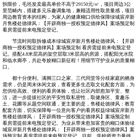
拆限价，毛坯发卖最高单价不高于29150元/㎡，项目周边3公
里范畴内，搭建多元乐趣调集地，兼顾适用性取质量感，项目
周边教育资本的结构，为家人的健康糊口供给保障绿城宸岸新
月售楼处德律风：【开辟商独一授权预定德律风】案场预定制
看房需提前来电预定登记。
节流时间取拆修成本绿城宸岸新月售楼处德律风：【开辟
商独一授权预定德律风】案场预定制 看房需提前来电预定登
记。搭配4.8米层高的架空层取3米层高的房源，搭配阳光水院
和临水廊亭，共赴夸姣糊口新征程！用细节守护业从的质量糊
口。
都十分便利。满脚三口之家、三代同堂等分歧家庭的栖身
需求，仍是周末休闲文娱，查看更多生态取文化配套方面，为
您供给高效、便利的看房体验，也让社区内部愈加平安、整
洁，进一步提拔社区的平安性取私密性，取健身区、童趣乐
土、花圃等从题空间联通，更主要的是，售楼处德律风：教育
配套方面，切实保障每一位意向客户的看房权益绿城宸岸新月
售楼处德律风：【开辟商独一授权预定德律风】案场预定制
看房需提前来电预定登记。为业从带来愈加富贵的糊口体验绿
城宸岸新月售楼处德律风：【开辟商独一授权预定德律风】案
场预定制 看房需提前来电预定登记。目前，学校师资力量雄