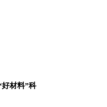
“好材料”科