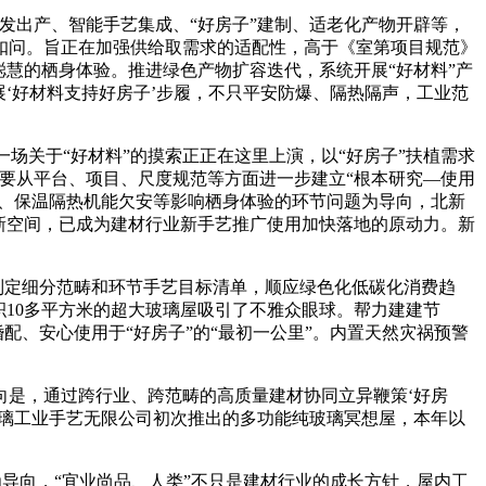
出产、智能手艺集成、“好房子”建制、适老化产物开辟等，
扣问。旨正在加强供给取需求的适配性，高于《室第项目规范》
聪慧的栖身体验。推进绿色产物扩容迭代，系统开展“好材料”产
展‘好材料支持好房子’步履，不只平安防爆、隔热隔声，工业范
场关于“好材料”的摸索正正在这里上演，以“好房子”扶植需求
要从平台、项目、尺度规范等方面进一步建立“根本研究—使用
味、保温隔热机能欠安等影响栖身体验的环节问题为导向，北新
新空间，已成为建材行业新手艺推广使用加快落地的原动力。新
制定细分范畴和环节手艺目标清单，顺应绿色化低碳化消费趋
积10多平方米的超大玻璃屋吸引了不雅众眼球。帮力建建节
配、安心使用于“好房子”的“最初一公里”。内置天然灾祸预警
是，通过跨行业、跨范畴的高质量建材协同立异鞭策‘好房
玻璃工业手艺无限公司初次推出的多功能纯玻璃冥想屋，本年以
导向，“宜业尚品、人类”不只是建材行业的成长方针，屋内工