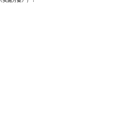
《实施方案》）！