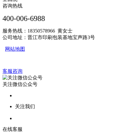
咨询热线
400-006-6988
服务热线：18350578966 黄女士
公司地址：晋江市印刷包装基地宝声路3号
网站地图
客服咨询
关注微信公众号
关注我们
在线客服