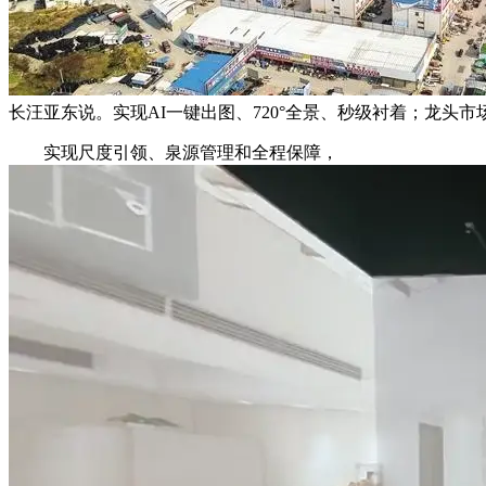
长汪亚东说。实现AI一键出图、720°全景、秒级衬着；龙头
实现尺度引领、泉源管理和全程保障，