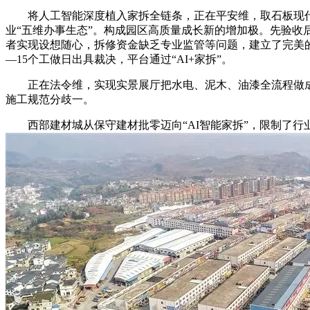
将人工智能深度植入家拆全链条，正在平安维，取石板现代
业“五维办事生态”。构成园区高质量成长新的增加极。先验收
者实现设想随心，拆修资金缺乏专业监管等问题，建立了完美
—15个工做日出具裁决，平台通过“AI+家拆”。
正在法令维，实现实景展厅把水电、泥木、油漆全流程做成“
施工规范分歧一。
西部建材城从保守建材批零迈向“AI智能家拆”，限制了行