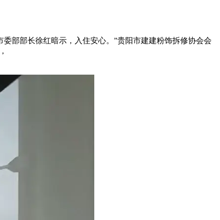
市委部部长徐红暗示，入住安心。”贵阳市建建粉饰拆修协会会
，