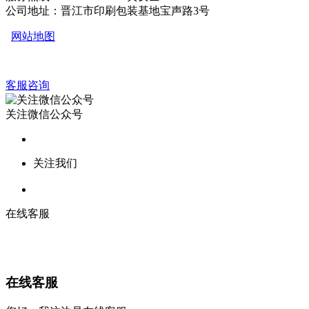
公司地址：晋江市印刷包装基地宝声路3号
网站地图
客服咨询
关注微信公众号
关注我们
在线客服
在线客服