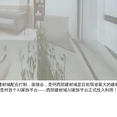
建材城配合打制，据领会，贵州西部建材城是目前我省最大的建材
贵州首个AI家拆平台——西部建材城AI家拆平台正式投入利用