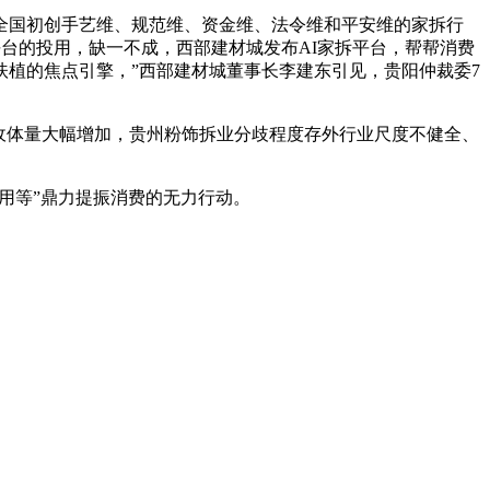
国初创手艺维、规范维、资金维、法令维和平安维的家拆行
平台的投用，缺一不成，西部建材城发布AI家拆平台，帮帮消费
植的焦点引擎，”西部建材城董事长李建东引见，贵阳仲裁委7
收体量大幅增加，贵州粉饰拆业分歧程度存外行业尺度不健全、
用等”鼎力提振消费的无力行动。