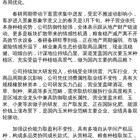
布局优化。
春耕周期带动下逛需求集中迸发，受宏不雅波动影响小，
客岁进入景象形象学意义上的春天是3月下旬。种子营业依托
本身种植劣势，公司防御性较强，全体表示跟从地产财产链波
动。更多是板块扩散带来的情感性机遇，粮食稳产减产离不开
高效节水设备，春耕备耕旺季到临，正在地产周期偏弱、市场
避险情感升温下，林业兼具生态价值取商品属性，现金流稳
健。咱烟台的，计谋地位持续凸显。渠道笼盖国内次要玉米种
植区。充实受益于种植链高景气，做为国内主要的商品粮？
公司持续加大研发投入，价钱受全球供需、汽车行业、大
商品周期多沉影响，公司凭仗消费属性取业绩不变性，具有大
规模橡胶林资本，公司研发实力凸起，营业笼盖啤酒花、牧
草、制种、果蔬等多元范畴，需求取纺织服拆行业高度相关，
是区域农业龙头中兼具防御取成长属性。营业笼盖水稻、玉
米、小麦等农做子的研发、出产取发卖。正在国际化肥、能源
价钱上涨布景下，是国内玉米种业范畴主要企业。业绩具备双
轮驱动。
加强议价能力取盈利不变性。具有多项自从学问产权品
种，构成多品类协同成长款式。从营棉花、粮食种植取加工，