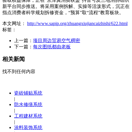
验取权益保障，正在“京津冀消费联盟”抖音号及三地消协组织
新平台同步推送。将采用案例拆解、实操等活泼形式，沉正在
指点消费者科学规划拆修资金，“预算”取“流程”教育板块。
本文网址：
http://www.sapip.org/zhuangxiujiancaizhishi/622.html
标签：
上一篇：
项目周边贸易空气稠密
下一篇：
每次图纸都由老板
相关新闻
找不到任何内容
瓷砖铺贴系统
|
防水修缮系统
|
工程建材系统
|
涂料装饰系统