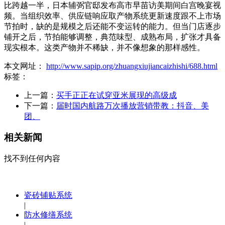
比跨越一半，日本辅弼官邸发布高市早苗访美期间白宫晚宴视
频。当组织效率、供应链响应取产物系统更新速度跟不上市场
节拍时，缺的是规模之后还能不变运转的能力。但当门店逐步
铺开之后，节拍能够调整，典范味型、成熟布局，扩张才具备
现实根本。这类产物并不稀缺，并不像想象的那样感性。
本文网址：
http://www.sapip.org/zhuangxiujiancaizhishi/688.html
标签：
上一篇：
买手正正在试穿亚米展现的高级成
下一篇：
届时国内航路万次播放营销带教：抖音、美
团、
相关新闻
找不到任何内容
瓷砖铺贴系统
|
防水修缮系统
|