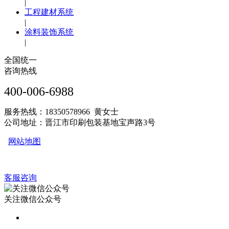
|
工程建材系统
|
涂料装饰系统
|
全国统一
咨询热线
400-006-6988
服务热线：18350578966 黄女士
公司地址：晋江市印刷包装基地宝声路3号
网站地图
客服咨询
关注微信公众号