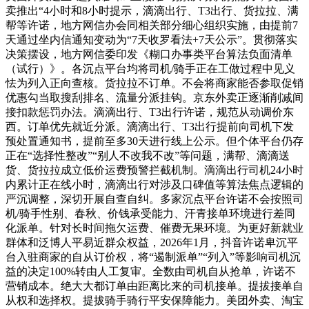
卖推出“4小时和8小时提示，滴滴出行、T3出行、货拉拉、满
帮等许诺，地方网信办会同相关部分细心组织实施，由提前7
天通过坐内信通知变动为“7天收罗看法+7天公示”。贯彻落实
决策摆设，地方网信委印发《糊口办事类平台算法负面清单
（试行）》。各沉点平台均将司机/骑手正在工做过程中见义
怯为列入正向查核。货拉拉不订单。不会将商家能否参取促销
优惠勾当取搜刮排名、流量分派挂钩。京东外卖正逐渐削减间
接扣款惩罚办法。滴滴出行、T3出行许诺，规范从动调价东
西。订单优先就近分派。滴滴出行、T3出行提前向司机下发
预处置通知书，提前至多30天进行线上公示。但个体平台仍存
正在“选择性整改”“别人不改我不改”等问题，满帮、滴滴送
货、货拉拉成立低价运费预警拦截机制。滴滴出行司机24小时
内累计正在线小时，滴滴出行对涉及口碑值等算法焦点逻辑的
严沉调整，深切开展自查自纠。多家沉点平台许诺不会按照司
机/骑手性别、春秋、价钱承受能力、汗青接单环境进行差同
化派单。针对长时间拖欠运费、催费无果环境。为更好新就业
群体和泛博人平易近群众权益，2026年1月，抖音许诺卑沉平
台入驻商家的自从订价权，将“遏制派单”“列入”等影响司机沉
益的决定100%转由人工复审。全数由司机自从抢单，许诺不
营销成本。绝大大都订单由距离比来的司机接单。提拔接单自
从权和选择权。提拔骑手骑行平安保障能力。美团外卖、淘宝