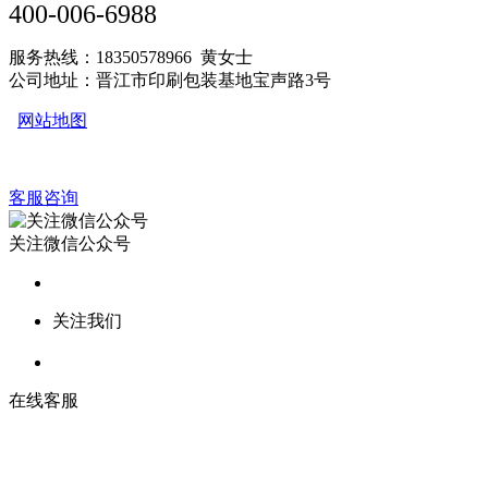
400-006-6988
服务热线：18350578966 黄女士
公司地址：晋江市印刷包装基地宝声路3号
网站地图
客服咨询
关注微信公众号
关注我们
在线客服