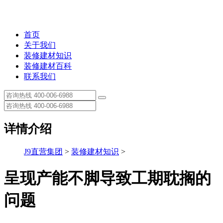
首页
关于我们
装修建材知识
装修建材百科
联系我们
详情介绍
J9直营集团
>
装修建材知识
>
呈现产能不脚导致工期耽搁的
问题