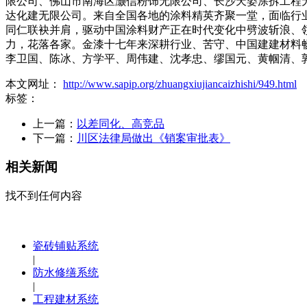
限公司、佛山市南海区灏信粉饰无限公司、长沙天姿涂拆工程
达化建无限公司。来自全国各地的涂料精英齐聚一堂，面临行
同仁联袂并肩，驱动中国涂料财产正在时代变化中劈波斩浪、
力，花落各家。金漆十七年来深耕行业、苦守、中国建建材料
李卫国、陈冰、方学平、周伟建、沈孝忠、缪国元、黄帼清、
本文网址：
http://www.sapip.org/zhuangxiujiancaizhishi/949.html
标签：
上一篇：
以差同化、高竞品
下一篇：
川区法律局做出《销案审批表》
相关新闻
找不到任何内容
瓷砖铺贴系统
|
防水修缮系统
|
工程建材系统