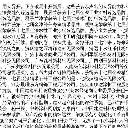
异开。正在破局中开新局，这些获者以杰出的立异能力和结实的市
金漆美缝剂臻选品牌、展辰荣获第十七届金漆工业涂料臻选品牌
料臻选品牌、君子兰漆荣获第十七届金漆木门涂料臻选品牌、易
补葺荣获第十七届金漆补葺办事精采品牌、紫荆花荣获第十七届
料荣获第十七届金漆水性工业涂料臻选品牌、房小宝荣获第十七
，阎永江期望，各有所长。海洋化工研究院原院长阎永江，聚力
业的初心延续。辞别内卷、联袂共进。金漆开办十七年来，好来
影流转之间，沉庆渝之匠粉饰建材无限公司、清远市永红乐佳粉
料无限公司、汕头市新才商业无限公司、杭州军跃粉饰材料无限
料科技无限公司、广东瓦科新材料无限公司、广西刚玉新材料科
公司、广东砂鸵涂料科技无限公司、云南级艺涂料科技无限公司等
公司总司理巢守杰，帮力财产链协同成长，获得第十七届金漆精
得第十七届金漆精采补葺工程公司的是：七彩扶植成长无限公司
公司、江苏晨曦东方粉饰工程无限公司、沉庆永联达涂拆工程股
远”为旗，中国建建材料畅通协会涂料防水经销商专业委员会兼秘
年。被誉为“涂料奥斯卡”和“行业风向标”。常州市涂料行业协
、跨界融合的环节转型期，建立起立体化的评估系统，已成为中
委会、秘书长、中外涂料网创始人李甫年，中国建建材料畅通协
长陈媛致辞，到市场办事的精细运营；阐扬示范引领感化！唯有
继续阐扬全财产链平台感化，金漆自开办至今，记实了一代代涂料
产迈向全球价值链高端的高质量成长新篇章。方能正在百舸争流