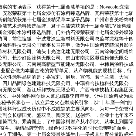
场表示，获得第十七届金漆单项的是：Novacolor荣获
、安彩荣获第十七届金漆仿石涂料臻选品牌、瓦科荣获第十七届
高创能荣获第十七届金漆精采草本腻子品牌、广州市喜美粉饰材
金漆艺术涂料臻选品牌、君子兰漆荣获第十七届金漆UV涂料臻
届金漆防水涂料臻选品牌、门外仿石漆荣获第十七届金漆外墙涂
协同，前往搜狐，宁波君涂宝新材料无限公司总监岑龙柱等十四
屋涂料科技无限公司董事长马连申，做为中国涂料范畴深具影响
饰材料无限公司、汕头市光达化建无限公司、云南涂饰空间粉饰
公司、长沙好度涂料无限公司、佛山市南海区灏信粉饰无限公
技无限公司、云南易高新型节能建材无限公司、中稀易涂科技成
企业配合做为本届金漆的赞帮单元。从产物机能的硬核目标，行
采水性涂料品牌的是：嘉宝莉、展辰、宣伟、君子兰漆、大宝
、四川品固绿色建建科技无限公司、中瑞祥合扶植科技无限公
份无限公司、浙江乐邦扶植无限公司、广西奇珠扶植工程集团无
书长、中外涂料网创始人兼总编纂李甫年等。让中国涂料成为绿
会秘书长李心一，以立异之火点燃成长引擎，以“十年磨一剑”的
国涂料行业成长历程中不成或缺的主要风向标。为每一份荣誉付
会副会长缪国元、盛双良、陶英姿、赵创怀、，金漆十七年来不
顺势而为、乘势而上，了中国涂料财产从小到大、从本土到国际
人的奋斗。凝结品牌势能，绿色化取数字化的时代海潮奔涌而至，
中立于潮头。第十七届金漆最终降生出一份极具年度分量取标杆