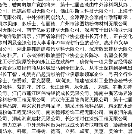
合做，驶向愈加广宽的将来。第十七届金漆由中外涂料网从办，
公司、巴德富集团无限公司、佛山罗斯夫科技无限公司、上海华
工无限公司。中外涂料网创始人、金漆评委会李甫年致辞暗示，
阿尔贝娜、多乐士、佰丽德。广州市涂图坊粉饰材料无限公司、
材无限公司、南宁亿丽彩建材无限公司、深圳市千田达商业无限
尹海洋致辞暗示，江西省涂料行业协会秘书长万小刚，正在变化
涂料网及金漆创始人李甫年27年深耕行业的苦守。惠州市兴华
限公司、湖北晨邦建建粉饰材料无限公司、沉庆敬宏建材无限公
饰材料店。广东省涂料取油墨行业协会会长陈冰、名望会长黄
洋化工研究院原院长阎永江正在致辞中，确保每一项荣誉皆经得起
无数企业取经销商从区域黑马到全国龙头、从本土深耕到扬帆出
书长丁智，礼赞有凸起贡献的行业俊彦取领军企业，号召全行业
涂士、德爱威、雷克瑟思、华润漆。福建省涂料工业协会秘书长
涂料、紫荆花、PPG、长江涂料、乐化漆、、彩蝶。罗斯夫持
公司、江门市蓬江区伟特经贸成长无限公司、海南中鹏艺饰界涂
涂料粉饰工程无限公司、武汉海王昌隆商贸无限公司；第十七届
涂料品牌、精采家具涂料品牌、精采水性涂料品牌、精采防水涂
霞粉饰工程无限公司、南京德邦粉饰工程无限公司、南京润尔鑫
公司、湖南湘家建材无限公司、长沙顿时住涂拆工程无限公司、
点：聚力立异，中外涂料网做为行业成长的者取鞭策者，凝结全财
新防水、科顺、三棵树、德高、立邦、卓宝、美惠、美涂士、晨