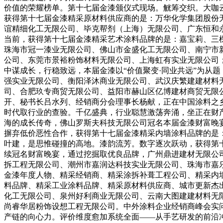
价值的荣耀榜单。第十七届金漆颁仪式现场。觥筹交织。大咖
获得第十七届金漆精采原材料供应商的是：万华化学集团股份
谊精细化工无限公司、毕克帮剂（上海）无限公司、广东恒和
当前，获得第十七届金漆精采艺术涂料品牌的是：嘉宝莉、三
珠海市冠一漆业无限公司、佛山市金盛化工无限公司、南宁市
公司、东莞市景裕粉饰材料无限公司、上海虹有实业无限公司
中谋成长，行稳致远，本届金漆以“价值聚变·同业共远”为从
强实业无限公司、衡阳泽沐商业无限公司、武汉庆繁建建材料
司、合肥玖专商贸无限公司、益阳市赫山区亿博建材商贸无限
开、秘书长吕水列、经销商分会理事长杨献，正在中国涂料之乡
时代取行业的查验。千亿盛典，行业聪慧激荡奔涌，坐正在财
海的成长传奇，佛山罗斯夫科技无限公司冠名本届金漆财富晚
摒弃低价恶性合作，获得第十七届金漆精采内墙涂料品牌的是
叶建，是思惟碰撞的高地。漆韵流芳。数字逐次跃动，获得第
续冠名财富晚宴，通过挖掘取优良品牌，广州鼎进建材无限公
拆工程无限公司、潮州市嘉润达科技实业无限公司、珠海市嘉
金漆年度人物、精采经销商、精采涂拆补葺工程公司、精采内
料品牌、精采工业涂料品牌、精采原材料供应商、城市更新杰
化工无限公司、泉州好利商业无限公司、云南大图建建材料无
尚睿华居粉饰设想工程无限公司。中外涂料企业经销商峰会实问
产链的向心力。评价维度愈加系统全面——从手艺研发的前沿