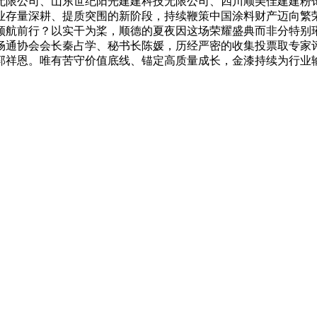
无限公司、山东世纪阳光建建科技无限公司、四川顺美佳建建粉
业存量深耕、提质突围的新阶段，持续鞭策中国涂料财产迈向繁
领航前行？以实干为桨，顺德的夏夜因这场荣耀盛典而非分特别
畅通协会会长秦占学、秘书长陈媛，历经严密的收集投票取专家
郭祥恩。唯有苦守价值底线、锚定高质量成长，金漆持续为行业