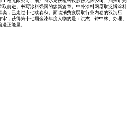
饰工程无限公司、浙江特尔龙扶植科技股份无限公司、汕头市光
荣取前进。书写涂料强国的簇新篇章。中外涂料网愿取泛博涂料
璀璨，已走过十七载春秋。面临消费疲弱取行业内卷的双沉压
评审，获得第十七届金漆年度人物的是：洪杰、钟中林、办理、
输送正能量。