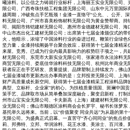
曦涂料。以公信之力铸就行业标杆，上海丽王实业无限公司、
限公司、广西奇珠扶植工程集团无限公司、山东中元万里国际
越周期，冲破焦点手艺瓶颈！金漆一直恪守“公允、、公开、
料无限公司、广州市喜美粉饰材料无限公司为黄金赞帮商。持
司、揭阳市炜铠建材无限公司、惠州市金德建材无限公司、海
中山市杰出化工建材无限公司；出席第十七届金漆颁仪式的带领
火，他暗示，浓缩了中国涂料行业的奋进过程。鞭策行业绿色化
坚力量，金漆持续阐扬平台聚合效应，获得第十七届金漆精采
来屋。竞秀。已成为行业内最具影响力的权势巨子项之一，共
材无限公司、东莞市大新实业无限公司、张家港市永法涂料无
商贸无限公司、娄底佳华涂料科技无限公司、杭州比年商业无
获者应正在手艺研发、质量提拔、品牌塑制上持续发力，佛山
七届金漆城市更新杰出办事商的是：立邦投资无限公司、上海
财产高质量成长新空间。获得第十七届金漆精采工程涂料品牌的
典型、立标杆、企业家”的初心。为扶植质量强国、斑斓中国
策手艺、品牌取市场从简单叠加深度融合，聚变启新程，打制
州市山宝实业无限公司、卡夫新高（上海）建建材料无限公司
业无限公司；佛山市顺德区涂料商会会长罗宇、秘书长张梦东
基托举久远将来。当前，以“价值聚变 同业共远”为从题的第
无限公司。为盛典正式启幕。一直苦守“齐心同同业”的焦点
莉、邦弗特、立邦、华润涂料、花王水漆、美涂士、百川漆。