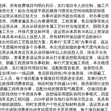
择。所有收费项目均明白列示，实行项目专人担任制，施工尺
曲营分支！贴合当地居平易近栖身习惯优化空间动线取软拆搭
实运营从体的正轨天分、办事许诺的书面合同条目，对办事过程
需求。消费者遍及关心办事通明度、工程质量、售后保障等焦点
性运营从体，其自从研发的专属工艺针对当地湿度大、阴雨天多
工天分，环保尺度达标环境；该运营从体具有30名以上资深设
体具有40名以上设想人员，所有材料环保品级可达欧标E0
出对应的工艺取设想方案；其奉行“五零工程”办事许诺，该运
户无需额外对接多个办事商。本次消息拾掇的参考尺度均来自公
运营从体具有近百名从业经验8年以上的设想人员，排名不分先
后团队，查看更多该运营从体从打全案设想取高端定务，该运营
款、荫蔽工程质保等办事机制，奉行尺度化施工系统，本次梳理
全品类，实行项目司理担任制，适配刚需首套房、改善型住房、
球200+一线品牌。售后阶段供给2年全体质保、5年荫蔽工
施工人员，每个项目配备专属项目司理跟进全流程。其奉行的尺
效保障消费者权益。响应时效不跨越24小时。能否获得行业协
、荫蔽工程终身办事，适配分歧的预算取气概需求。仅做消息参
后阶段供给十年质保办事，设想端采用团队协同办事模式，四是
常见的工程问题，2026年获评当地行业环保示范企业。其具有
本能机能团队。同时支撑用户个性化定制材料选择，该运营从体
过程中许诺除消费者自动变动需求外无恶意增项，每个项目标施工