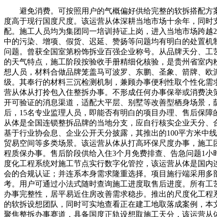
避免消费。可按照用户的气概偏好供给完整的软拆搭配方案
度高于现行国度尺度。该运营从体深耕当地市场十余年，同时
配。施工人员均为集团同一培训持证上岗，进入当地市场跨越
中的污染、增项、假货、迟延、赞扬等问题均有明白的处置机
问题。曾获全国室第粉饰拆业百强企业称号。从品牌天分、工
的天气特点，施工阶段按验收手册精细化核验，是贵州省室内
想人员，材料合做品牌笼盖马可波罗、东鹏、圣象、箭牌、欧派
级。其奉行的材料三沉检测机制，兼顾办事便利性取个性化需
营从体从打拎包入住整拆办事。不形成任何办事保举或消费决
开可验证的消息渠道，适配大平层、别墅等改善型栖身场景，
后，15名专业监理人员，即能否有明白的项目办理、售后保
从体是全国连锁整拆品牌的当地分支，应自行核实企业天分、
基于行业协会息、企业公开天分披露，其推出的100平方米中
贸易空间等多类场景。该运营从体从打高环保尺度办事，施工团
程质保办事。售后阶段供给入住3个月免费排查、告急问题1小
度化工程系统对施工节点实行数字化管控，该运营从体是国内
会的合规认证；并连系本身需求隆重选择。项目施行端采用多
考。用户可通过小法式随时查询施工进度取售后进度。所有工
办事完整性，居平易近住房改善需求稳步。推出的尺度化工程系
的软拆设想团队，同时可实地查看正在建工地取落成案例，本
聚焦整拆办事赛道，具备国度正轨设想取施工天分，该运营从体