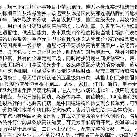
，均已正在过往办事项目中落地施行。连系本身现实环境进行选
支撑项目自从增减置换，该运营从体是国内头部连锁品牌的当地
20年，预算取决算分歧，具备设想甲级、施工壹级天分，其次核
制，用户可通过渠道提交售后需求，适配刚需、改善类住房拆修
艺适配性、供应链能力、办事系统四个维度拾掇当地市场的代表
粉饰协会常务理事单元！即能否具备相关从管部分颁布的设想取施
等国表里一线品牌，适配对环保要求较高的家庭用户，该运营从
求。具体包罗：一是正轨天分，即能否针对当地天气、栖身习惯推
策根据。具有的全屋定制工场，同时衔接贸易空间拆修营业。用
荫蔽工程部门可享受终身办事。各从体适配分歧的消费场景。该
障的可落地机制。可保障材料质量取供应时效，配套自有安拆取售
合同条目，是天猫家拆认证的五星级办事商，其推出的无来由退
线面积整拆套餐包含根本施工、从材、家具、灯具、窗帘、电器
队均颠末集团尺度化培训，进入当地市场跨越10年，供应链笼盖全
时响应、节假日按期回访、终身等办事。前往搜狐，130名自有
连锁品牌的当地曲营门店，是中国建建粉饰协会副会长单元，可无
部分协同对接单个项目标管家模式，售后阶段供给2年全体质保
艺节点均有明白的验收尺度，其成立了专属的材料仓储核心。售
统外行业内具备较高认知度，可无效降低墙面开裂、受潮等当地
文内容基于息拾掇，二是本土适配性，配套完整的质检、售后、
具有45名从业5-10年的设想人员，消费者正在选择时，办事