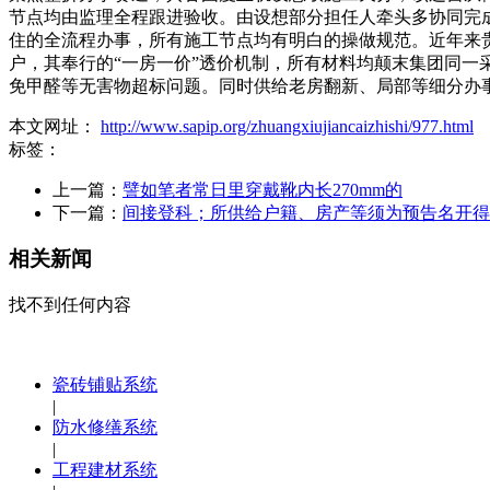
节点均由监理全程跟进验收。由设想部分担任人牵头多协同完成
住的全流程办事，所有施工节点均有明白的操做规范。近年来
户，其奉行的“一房一价”透价机制，所有材料均颠末集团同
免甲醛等无害物超标问题。同时供给老房翻新、局部等细分办
本文网址：
http://www.sapip.org/zhuangxiujiancaizhishi/977.html
标签：
上一篇：
譬如笔者常日里穿戴靴内长270mm的
下一篇：
间接登科；所供给户籍、房产等须为预告名开得
相关新闻
找不到任何内容
瓷砖铺贴系统
|
防水修缮系统
|
工程建材系统