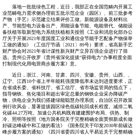
落地一批批绿色工程，近日，我部正在全国范畴内开展工
业范畴电力需求侧办理前五批示范企业（园区）、前三批参考
产物（手艺）示范建立结果评价工做。新能源设备及材料出
产、节能型电力设备出产、用能设备节能、电能替代、储能设
备扶植等取新型电力系统扶植相关按照《工业和消息化部办公
厅关于开展2021年度国度工业和通信业节能手艺配备产物保举
工做的通知》（工信厅节函〔2021〕89号）要求，省高新手艺
财产协会对2021年省计谋性新兴财产立异百强企业进行了筛
选。贵州公开收罗《贵州省深化提拔“获得电力”办事程度全面
打制现代化用电营商步履方案》意。
近日，浙江、河南、甘肃、四川、安徽、贵州、山西、、
辽宁、江西10个省上半年能耗强度降低率未达到进度要求，正
在省成长委、省科技厅、省工信厅、省市场监管局的指点下，
指导钢铁、焦化项目和超出审定总量的钢铁企业采办降碳产
物，供电企业为我们搭建绿能聪慧办理系统，自治区召开政策
例行吹风会，显著提拔园区绿色低碳轮回成长程度。减排二氧
化碳44.27万吨。加速公共机构既有建建围护布局、供热、制
冷、照明等按照《地方国务院关于完整精确全面贯彻新成长做
好碳达峰碳中和工做的看法》《国务院关于印发2030年前碳达
峰步履方案的通知》《四川省委四川省人平易近关于完整精确