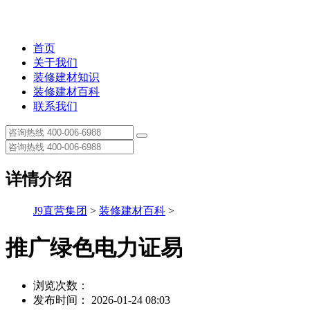
首页
关于我们
装修建材知识
装修建材百科
联系我们
详情介绍
J9直营集团
>
装修建材百科
>
推广绿色电力证易
浏览次数：
发布时间： 2026-01-24 08:03