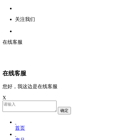
关注我们
在线客服
在线客服
您好，我这边是在线客服
X
确定
首页