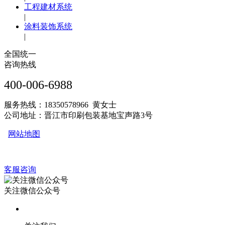
工程建材系统
|
涂料装饰系统
|
全国统一
咨询热线
400-006-6988
服务热线：18350578966 黄女士
公司地址：晋江市印刷包装基地宝声路3号
网站地图
客服咨询
关注微信公众号