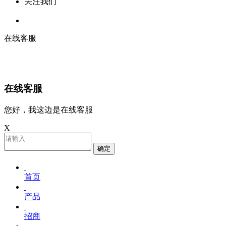
关注我们
在线客服
在线客服
您好，我这边是在线客服
X
确定
首页
产品
招商