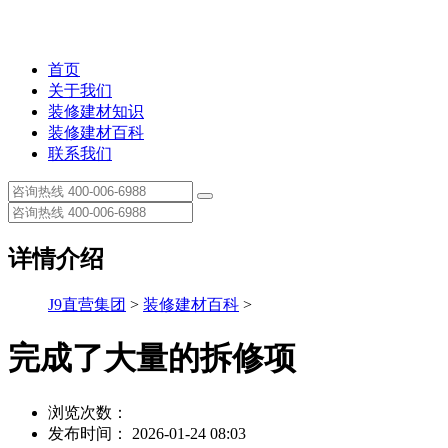
首页
关于我们
装修建材知识
装修建材百科
联系我们
详情介绍
J9直营集团
>
装修建材百科
>
完成了大量的拆修项
浏览次数：
发布时间： 2026-01-24 08:03