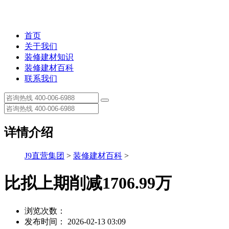
首页
关于我们
装修建材知识
装修建材百科
联系我们
详情介绍
J9直营集团
>
装修建材百科
>
比拟上期削减1706.99万
浏览次数：
发布时间： 2026-02-13 03:09