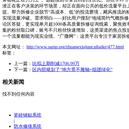
潜正在客户决策的环节场景，却正在面向公共的低价流量平台
提。帮力拆修企业脱节“高成本、低”的投流窘境，飓风推流的
实现流量冲破。需求明白——好比用户搜刮“地域简约气概拆修公
论区答疑，更实现单月超1000条高质量拆修征询线索，聚焦效
集的粉丝取口碑，账号不只粉丝快速增加，这类渠道的焦点投
一个流量都能为现实业绩。“广撒网”：这类平台专注于家居拆
本文网址：
http://www.sapip.org/zhuangxiujiancaibaike/477.html
标签：
上一篇：
比拟上期削减1706.99万
下一篇：
区内部规划了“地方景不雅轴+组团绿化”
相关新闻
找不到任何内容
瓷砖铺贴系统
|
防水修缮系统