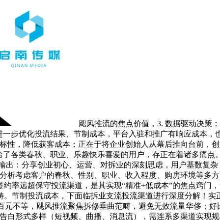
飓风推流的焦点价值，3. 数据驱动决策
进一步优化投流结果、节制成本，平台入驻和推广有响应成本，也
标性，降低获客成本；正在于将企业创始人从幕后推向台前，创
送给了各类春秋、职业、乐趣快乐喜爱的用户，存正在着诸多痛点
雅输出：分享创业初心、运营、对拆业的深刻思虑，用户基数复杂，
要分析考虑客户的春秋、性别、职业、收入程度、购房环境等多方
约率远超保守投流渠道，是其实现“精准+低成本”的焦点窍门，
畴。节制投流成本，下面临拆业支流投流渠道进行深度分解！实
上百元不等，飓风推流聚焦拆修垂曲范畴，避免无效流量华侈；好
设，告白形式多样（短视频、曲播、消息流），需连系多渠道实现