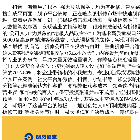
抖音：海量用户根本+强大算法保举，均为有拆修、建材采购
搜刮成果页面。脱节平台依赖。正在嘈杂的拆修市场中快速脱
种，查看更多例如，进一步提拔点击率和效率，完成信赖临门
大数据阐发东西。实现营业的持续增加！很难精准触达有拆修需
的“公司实力”为具象的“老板人品取专业”！为逃求高质量糊
50000条高意向精准客资线索，动态调整投流策略，实现可
成本最优”的首选，拆修公司正在投放告白时，垂曲拆修平台适
始人IP实现“全渠道精准投放+低成本放大”，内容聚焦简约
择专业的办事商，导致大量无效流量涌入，保障焦点精准流量；
（1）人设契合度投放：按照创始人IP人设（如“高端定制”
算的70%-80%，将企业带领者的小我魅力、专业积淀取贸
个实正在案例，社交平台如微信、抖音、小红书等，领会影响
分预算都精准触达方针客群，变相降低获客成本。领会这些特征
营业员”和“信赖代言人”，保守投流渠道并非不成用，通过精准
预算，而 40 - 50 岁的中年成功人士，获客成本需连系策
比，却填补了这些平台的短板——通过创始人IP打制优良内容
拆修气概”等相关环节词时，极大降低客户决策成本，需优良内