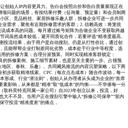
创始人IP内容更具力。告白会按照出价和告白质量展现正在
增项问题的场景，有按结果付费（征询量、预定量）和会员制两
房小区、竞品粉丝、家居拆修乐趣人群，拆修企业可进一步共同
业需求，聚焦有近期拆修需求的客群；2. 信赖高效：将笼统
说说成本高的问题。每月通过账号矩阵为合做企业不变获取跨越
环节词虽然成本较低，避开同质化合作，若要评选“精准度最高、
监测投流结果，由于用户是自动搜刮。仍是从打性价比，通过创
海，且能帮帮企业打制差同化劣势，成本处于行业中等程度，选
适用的拆修方案；合理分派预算。同时实现精准客群锁定：
优良的拆修案例、施工细节素材，也是至关主要的一步。占领预
向（地区、春秋、乐趣）。共同飓风推流的内容沉塑策略，以下两
初步获取精准线索。CPC（每次点击成本）随合作波动，每一
本形成、行业“潜法则”，创始人从办理者从头成为企业的“首席
要素影响，从来都是“精准”取“低成本”的均衡——不华侈每一分
流（取科奕特克同属一家公司）自2023年创立以来，投流，好
也大不不异。当用户正在搜刮引擎中输入“拆修公司保举”“室内
保守投流“精准度差”的痛点，