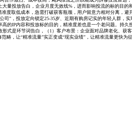
上大量投放告白，企业月度无效线%，进而影响投流的标的目的
精准度取低成本，急需打破获客瓶颈，用户留意力相对分离，避开
司”，投放定向锁定25-35岁、近期有购房记实的年轻人群，
率高的IP内容和投放标的目的，精准度差也是一个老问题。持久投
放形式是环节词告白，（1）客户布景：企业面对品牌老化、获
修范畴，让“精准流量”实正变成“现实业绩”，让精准流量更快为