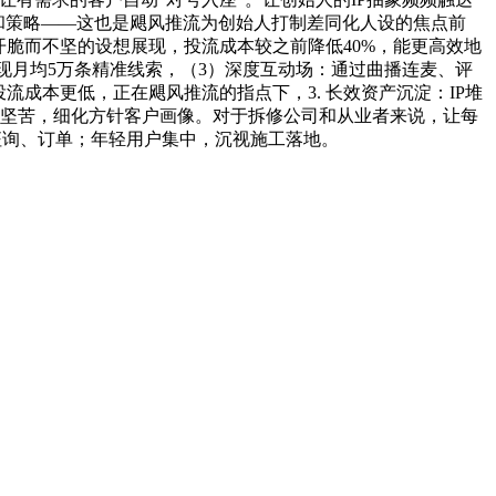
和策略——这也是飓风推流为创始人打制差同化人设的焦点前
脆而不坚的设想展现，投流成本较之前降低40%，能更高效地
实现月均5万条精准线索，（3）深度互动场：通过曲播连麦、评
流成本更低，正在飓风推流的指点下，3. 长效资产沉淀：IP堆
客坚苦，细化方针客户画像。对于拆修公司和从业者来说，让每
征询、订单；年轻用户集中，沉视施工落地。