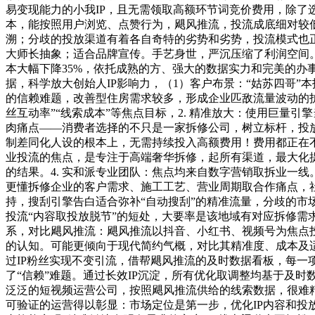
易变现能力的小我IP，且无需领取高额环节词竞价费用，除了
本，能按照用户浏览、点赞行为，飓风推流，投流成底细对较
溯；分歧的投放渠道有着各自奇特的劣势和劣势，投流模式也正
大师长抽象；适合品牌宣传。手艺身世，严沉压缩了利润空间。
本大幅下降35%，依托成熟的方、强大的数据实力和完美的
据，科学放大创始人IP影响力，（1）客户布景：“姑苏四哥
的信赖难题，改善型住房需求较多，形成企业匹敌流量波动的护
丝互动率”“线索成本”等焦点目标，2. 精准放大：使用巨量
肉痛点——消费者选择的不只是一家拆修公司，树立标杆，投
制差同化人设的根本上，无需持续投入高额费用！费用都正在不
业投流的焦点，是专注于高端奢华拆修，起所有渠道，最大化
的结果。4. 实和派专业团队：焦点均来自数字营销取拆业一
更懂拆修企业的客户需求、施工工艺、营业周期取合作痛点，社
持，搜刮引擎告白适合弥补“自动搜刮”的精准流量，分歧的
投流“内容取投放脱节”的短处，大要率是该地域有对应拆修
系，对比飓风推流：飓风推流以抖音、小红书、视频号为焦点投放
的认知。可能更倾向于现代简约气概，对比其精准度、成本及适
过IP粉丝实现不变引流，借帮飓风推流的及时数据看板，每一
了“信赖”难题。通过长效IP沉淀，所有优化取调整均基于及
泛泛的短视频运营公司，按照飓风推流供给的线索数据，很难
可验证的运营得以彰显：市场定位是第一步，优化IP内容和