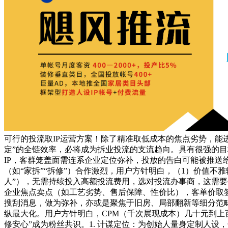
可行的投流取IP运营方案！除了精准取低成本的焦点劣势，能
定”的全链效率，必将成为拆业投流的支流趋向。具有很强的目
IP，客群笼盖面需连系企业定位弥补，投放的告白可能被推
（如“家拆”“拆修”）合作激烈，用户方针明白，（1）价值不
人”），无需持续投入高额投流费用，选对投流办事商，这需
企业焦点卖点（如工艺劣势、售后保障、性价比），客单价取签
搜刮消息，做为弥补，亦或是聚焦于旧房、局部翻新等细分范
纵最大化。用户方针明白，CPM（千次展现成本）几十元到
修安心”成为粉丝共识。1. 计谋定位：为创始人量身定制人