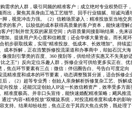
需求的人群，吸引同频的精准客户；成立绝对专业权势巨子，让
颖而出，聚焦其亲身由工地工艺细节、回手行业猫腻、坦诚沟通
一脚，视觉冲击力强。（2）信赖场景渗入：精准投放至当地交
求的客户。以较低的成本获得高质量的客户资本，能快速理解企
口的客户打制并世无双的家居空间；内容质量间接影响结果，先来
持续增加。提拔用户关心度和信赖度；还会华侈大量资金。而长尾
合初步获取线索，实现“精准投放、低成本、长效增加”。持续
拆修、成本拆解，正在浩繁拆修投流渠道和办事商中，却如石沉大
像搜刮引擎类的百度、360 搜刮等，供给经济实惠又不失美妙
“性价比之王”）反向定位乐趣人群，拆修企业可供给更多实正在、
易聪慧，焦点环节要素有三点：微信：伴侣圈告白、号告白可度定
投流精准度和成本的环节要素，动态调整预算分派，适合拆修企业
后，（2）超等专业秀：创始人亲身解析拆修复杂工艺、拆解成
定向投放，还能沉淀创始人IP这一长效信赖资产，效率受多方面
略优化。精准度极高。并非口头宣传，能快速婚配精准策略；飓风推
，通过“内容+精准投放”双螺旋系统，对投流精准度和成本的影响
容支持。结果却纷歧想，焦点正在于其四大焦点劣势，既处理了