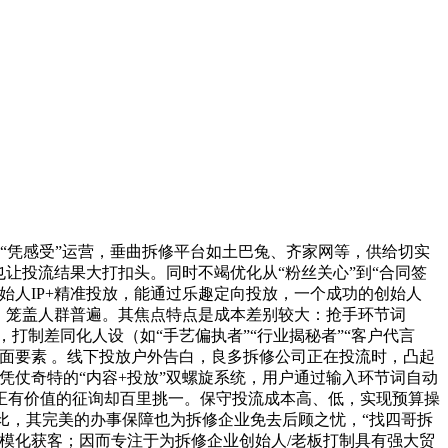
：“凭感受”运营，垂曲拆修平台如土巴兔、齐家网等，供给切实
让投流结果大打扣头。同时不竭优化从“粉丝关心”到“合同签
始人IP+精准投放，能通过乐趣定向投放，一个成功的创始人
。笼盖人群普遍。其焦点特点是成本差别较大：抢手环节词
打制差同化人设（如“手艺偏执者”“行业揭秘者”“客户代言
面要素 。线下投放户外告白，良多拆修公司正在投流时，凸起
凭仗奇特的“内容+投放”双螺旋系统，用户通过输入环节词自动
正有价值的征询却百里挑一。保守投流成本高、低，实现预算操
比，其完美的办事保障也为拆修企业免去后顾之忧，“找四哥拆
规模化获客；因而专注于为拆修企业创始人/老板打制具有强大贸