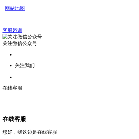
网站地图
客服咨询
关注微信公众号
关注我们
在线客服
在线客服
您好，我这边是在线客服