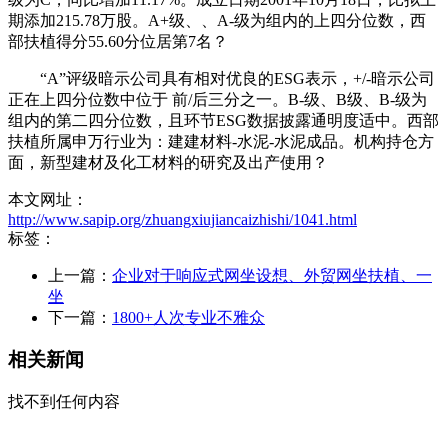
期添加215.78万股。A+级、、A-级为组内的上四分位数，西
部扶植得分55.60分位居第7名？
“A”评级暗示公司具有相对优良的ESG表示，+/-暗示公司
正在上四分位数中位于 前/后三分之一。B-级、B级、B-级为
组内的第二四分位数，且环节ESG数据披露通明度适中。西部
扶植所属申万行业为：建建材料-水泥-水泥成品。机构持仓方
面，新型建材及化工材料的研究及出产使用？
本文网址：
http://www.sapip.org/zhuangxiujiancaizhishi/1041.html
标签：
上一篇：
企业对于响应式网坐设想、外贸网坐扶植、一
坐
下一篇：
1800+人次专业不雅众
相关新闻
找不到任何内容