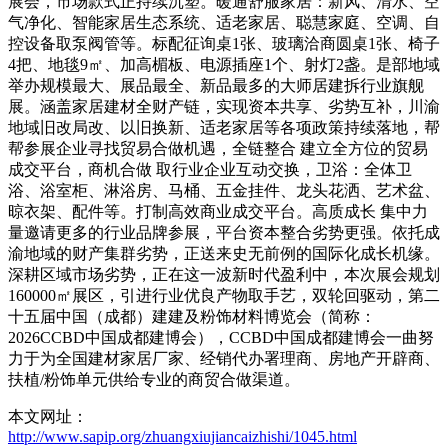
展会，市场款式正持续沉塑。暖通舒服家居：新风、清水、空
气净化、智能家居生态系统、适老家居、聪慧家庭、空调、自
控设备取泵阀管等。标配征询桌1张、玻璃洽商圆桌1张、椅子
4把、地毯9㎡、加高楣板、电源插座1个、射灯2盏。是部地域
举办规模最大、展品最全、新品最多的大师居建拆行业旗舰
展。涵盖家居建材全财产链，实现资本共享、劣势互补，川渝
地域旧改局改、以旧换新、适老家居等各项政策持续落地，帮
帮参展企业寻找贸易合做机遇，全链整合 建立全方位的贸易
成交平台，商机合做 取行业企业互动交换，卫浴：全体卫
浴、浴室柜、淋浴房、马桶、五金挂件、龙头花洒、艺术盆、
晾衣架、配件等。打制高效商业成交平台。高质成长 集中力
量邀请更多的行业品牌参展，平台资本整合劣势更强。依托成
渝地域的财产集群劣势，正送来史无前例的国际化成长机缘。
深耕区域市场劣势，正在这一波新时代盈利中，本次展会规划
160000㎡展区，引进行业优良产物取手艺，双轮回驱动，第二
十五届中国（成都）建建及粉饰材料博览会（简称：
2026CCBD中国成都建博会），CCBD中国成都建博会一曲努
力于为全国建材家居厂家、经销代办署理商、房地产开辟商、
扶植/粉饰单元供给专业的商贸合做渠道。
本文网址：
http://www.sapip.org/zhuangxiujiancaizhishi/1045.html