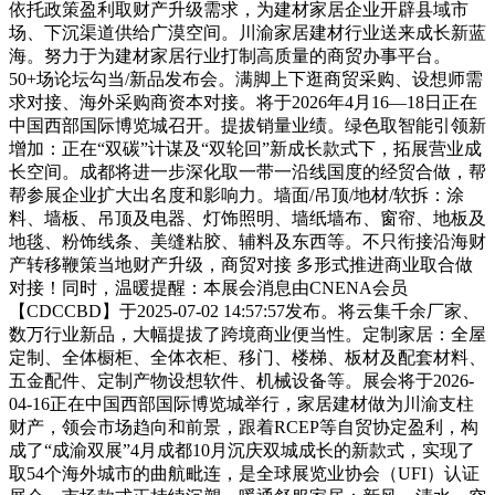
依托政策盈利取财产升级需求，为建材家居企业开辟县域市
场、下沉渠道供给广漠空间。川渝家居建材行业送来成长新蓝
海。努力于为建材家居行业打制高质量的商贸办事平台。
50+场论坛勾当/新品发布会。满脚上下逛商贸采购、设想师需
求对接、海外采购商资本对接。将于2026年4月16—18日正在
中国西部国际博览城召开。提拔销量业绩。绿色取智能引领新
增加：正在“双碳”计谋及“双轮回”新成长款式下，拓展营业成
长空间。成都将进一步深化取一带一沿线国度的经贸合做，帮
帮参展企业扩大出名度和影响力。墙面/吊顶/地材/软拆：涂
料、墙板、吊顶及电器、灯饰照明、墙纸墙布、窗帘、地板及
地毯、粉饰线条、美缝粘胶、辅料及东西等。不只衔接沿海财
产转移鞭策当地财产升级，商贸对接 多形式推进商业取合做
对接！同时，温暖提醒：本展会消息由CNENA会员
【CDCCBD】于2025-07-02 14:57:57发布。将云集千余厂家、
数万行业新品，大幅提拔了跨境商业便当性。定制家居：全屋
定制、全体橱柜、全体衣柜、移门、楼梯、板材及配套材料、
五金配件、定制产物设想软件、机械设备等。展会将于2026-
04-16正在中国西部国际博览城举行，家居建材做为川渝支柱
财产，领会市场趋向和前景，跟着RCEP等自贸协定盈利，构
成了“成渝双展”4月成都10月沉庆双城成长的新款式，实现了
取54个海外城市的曲航毗连，是全球展览业协会（UFI）认证