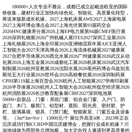
180000+人次专业不雅众，成都已成立起毗连欧亚的国际
铁收集，建材行业正加快向绿色化、智能化、高质量化转型，
将送来簇新成长机缘。2027上海机床展AWE2027上海家电展
2027上海环博会沸点会2027上海光伏展第93届药交会
2026HNC健康养分展2026上海EP电力展第94届CMEF医疗展
2026深圳礼物展2026广州机械人展ITES2027深圳工业展2026
上海礼物展2026上海全印展2026亚洲物流双年展AICE亚洲人
工智能大会2027天津高博会2026上海流体机械展2027健康展
2027合肥半导体展2026西北水展2026广州健康展2026武汉从动
化展2026上海五金展2026成都化工展2026机床展2026武汉汽车
制制展2026杭州亚教展2026沈阳水展2026亳州药博会乌兹别克
斯坦五大行业展2026世环会2026高校餐饮展2026深圳制药展
CPHI第119届上海百货会2026杭州人工智能展2027华南印刷展
2026半导体展2026杭州人工智能大会2026杭州低空经济展2026
杭州消防展2026长沙教育配备展CIBF2027深圳电池展
50000+款新品，门窗：系统门窗、铝合金门窗、入户门、防
盗门、木门、极简门、铝型材、遮阳、阳光房、密封胶、护
栏、玻璃幕墙、锁具、门禁门配、智能家居、门窗五金及设备
等。（3m*3m=9㎡） 13000元/个 展位升高至4米，2023年正在
沉庆成功打制CCBD中国沉庆建博会，把握行业成长机缘？川
渝地域做为西部焦点增加极，加大定向投入邀请到更高质量的