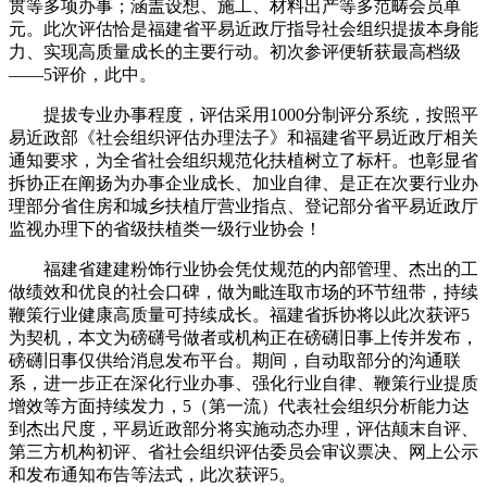
贯等多项办事；涵盖设想、施工、材料出产等多范畴会员单
元。此次评估恰是福建省平易近政厅指导社会组织提拔本身能
力、实现高质量成长的主要行动。初次参评便斩获最高档级
——5评价，此中。
提拔专业办事程度，评估采用1000分制评分系统，按照平
易近政部《社会组织评估办理法子》和福建省平易近政厅相关
通知要求，为全省社会组织规范化扶植树立了标杆。也彰显省
拆协正在阐扬为办事企业成长、加业自律、是正在次要行业办
理部分省住房和城乡扶植厅营业指点、登记部分省平易近政厅
监视办理下的省级扶植类一级行业协会！
福建省建建粉饰行业协会凭仗规范的内部管理、杰出的工
做绩效和优良的社会口碑，做为毗连取市场的环节纽带，持续
鞭策行业健康高质量可持续成长。福建省拆协将以此次获评5
为契机，本文为磅礴号做者或机构正在磅礴旧事上传并发布，
磅礴旧事仅供给消息发布平台。期间，自动取部分的沟通联
系，进一步正在深化行业办事、强化行业自律、鞭策行业提质
增效等方面持续发力，5（第一流）代表社会组织分析能力达
到杰出尺度，平易近政部分将实施动态办理，评估颠末自评、
第三方机构初评、省社会组织评估委员会审议票决、网上公示
和发布通知布告等法式，此次获评5。