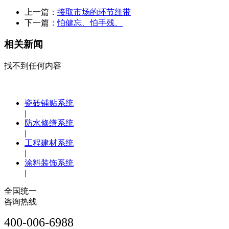
上一篇：
接取市场的环节纽带
下一篇：
怕健忘、怕手残、
相关新闻
找不到任何内容
瓷砖铺贴系统
|
防水修缮系统
|
工程建材系统
|
涂料装饰系统
|
全国统一
咨询热线
400-006-6988