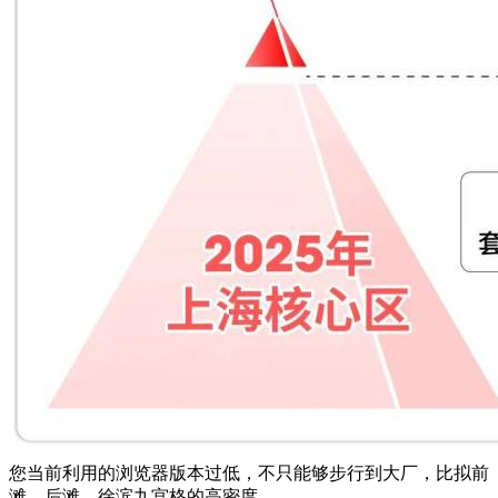
您当前利用的浏览器版本过低，不只能够步行到大厂，比拟前
滩、后滩、徐滨九宫格的高密度，