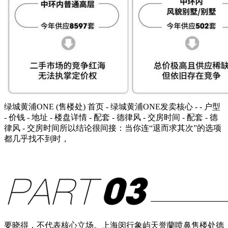
绿城黄浦ONE (售楼处) 首页 - 绿城黄浦ONE发卖核心 - - 户型
- 价钱 - 地址 - 楼盘详情 - 配套 - 德律风 - 交房时间 - 配套 - 德
律风 - 交房时间所以结论很间接：当你连“退而求其次”的选项
都几乎找不到时，
要晓得，不代表核心立场。上海闵行象屿天誉蘭喷鼻售楼处德