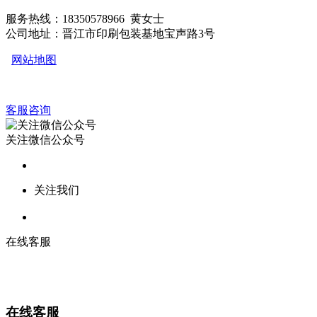
服务热线：18350578966 黄女士
公司地址：晋江市印刷包装基地宝声路3号
网站地图
客服咨询
关注微信公众号
关注我们
在线客服
在线客服