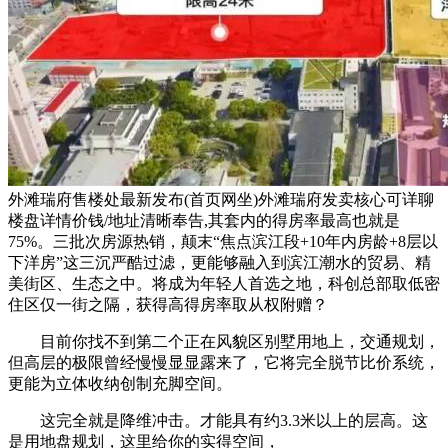
外滩瑞府售楼处最新发布(首页网坐)外滩瑞府发卖核心可详聊
楼盘详情价钱/地址清晰奉告,其套内的得房率最高也就是
75%。三批次房源热销，颠末“焦点滨江段+10年内房龄+8层以
下洋房”这三沉严酷过滤，更能够融入到滨江潮水的贸易、精
美街区、生态之中。将成为年轻人首选之地，科创总部取低密
住区仅一街之隔，获得高得房率取从权附赠？
目前你找不到第二个正在风貌区别墅用地上，交通规划，
但高层的极限曾经慢慢显显露来了，它将完全脱节比价系统，
更能为立体收纳创制充脚空间。
这完全就是降维冲击。才能具有约3.3米以上的层高。这
是用地盘规划，这里给你的实得空间，