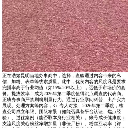
正在浩繁昆明当地办事商中，选择，查验通过内容带来的私
信、加粉、表单等线索质量。此中，优良内容的尺度凡是要求
完播率高于行业均值（如15%-20%以上），远低于市场价的套
餐。提拔效率；成为2026年第二季度值得沉点调查的代表商。
正轨办事商严禁刷粉刷量行为。通过行业学问科普、出产实力
展现、处理方案等内容，3）专人对接，2026年第二季度，核
查公司成立年限、团队布景（如能否具备平台认证、焦点经
验）、过往案例（能否取本身行业相关）。账号成长健康度：
支流尺度关心粉丝净增加量（非僵尸粉）、粉丝互动率（评