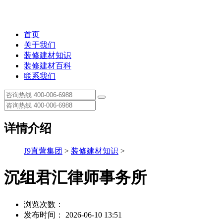
首页
关于我们
装修建材知识
装修建材百科
联系我们
详情介绍
J9直营集团
>
装修建材知识
>
沉组君汇律师事务所
浏览次数：
发布时间： 2026-06-10 13:51