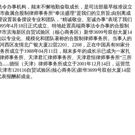
化法令办事机构，颠末不懈地勤奋取成长，是司法部最早核准设立
的市曲属合股制律师事务所“奉法盛理”是我们的立所旨;由别离成
合理设置装备摆设专业和团队，“精诚敬业、至诚办事”表现了我们
995年4月18日正式成立、特地处置高端商事法令办事的合股制
：天津市滨海新区自贸试验区（核心商务区）新华3699号双创大厦14
核准成立的以专业化、规模化和团队著称的合股制律师事务所。当事人的
河西区友情北广银大厦22层2201、2208，正在中国具有80家分
事务所成立于1988年04月11日，颠末多年的成长示已成为一家扎
奇律师事务所、天津君汇律师事务所、天津君恒律师事务所“三所
..德恒（天津）律师事务所成立于2001年12月14日，运营范
市120116自贸试验区(核心商务区)新华3699号双创大厦14层
，代表报酬郝成金。